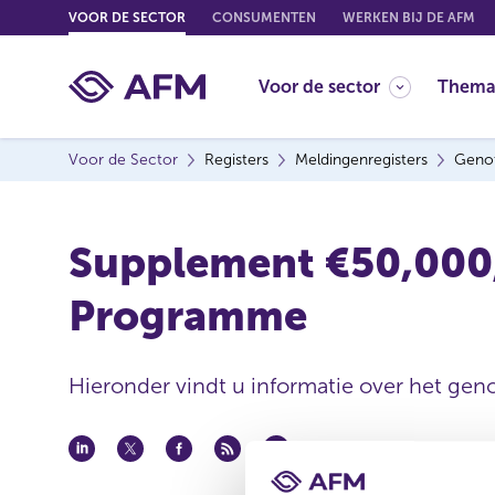
G
VOOR DE SECTOR
CONSUMENTEN
WERKEN BIJ DE AFM
o
t
Voor de sector
Thema
o
c
o
Voor de Sector
Registers
Meldingenregisters
Genot
n
t
e
Supplement €50,000
n
t
Programme
Hieronder vindt u informatie over het geno