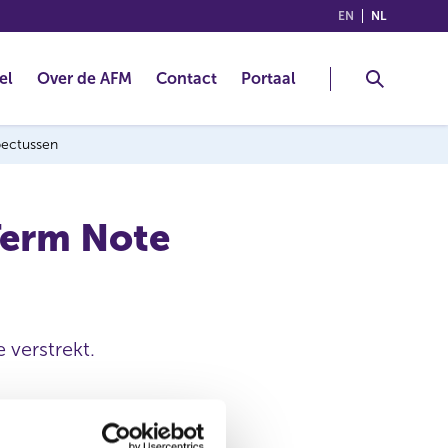
(ENGLISH)
(NEDERLA
EN
NL
el
Over de AFM
Contact
Portaal
spectussen
Term Note
 verstrekt.