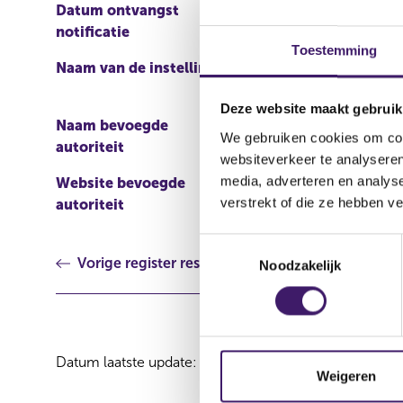
Datum ontvangst
08 feb 2016
notificatie
Toestemming
Naam van de instelling
Nordea Bank AB ( publ)
Deze website maakt gebruik
Naam bevoegde
Central Bank of Ireland
We gebruiken cookies om cont
autoriteit
websiteverkeer te analyseren
media, adverteren en analys
Website bevoegde
http://www.centralbank.i
verstrekt of die ze hebben v
autoriteit
markets/prospectus/Pag
T
Vorige register resultaat
Noodzakelijk
o
e
s
t
e
Datum laatste update: 08 augustus 2026
m
Weigeren
m