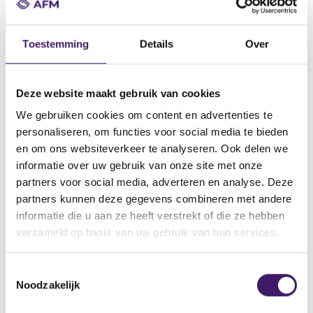
Datum ontvangst notificatie
15 dec 2010
Toestemming
Details
Over
Datum ontvangen document
14 dec 2010
Naam van de instelling
Deze website maakt gebruik van cookies
Abbey National Treasury Services plc
We gebruiken cookies om content en advertenties te
personaliseren, om functies voor social media te bieden
Omschrijving van de transactie
en om ons websiteverkeer te analyseren. Ook delen we
€2,000,000,000 Structured Note Programme
informatie over uw gebruik van onze site met onze
Naam bevoegde autoriteit
partners voor social media, adverteren en analyse. Deze
Financial Conduct Authority
partners kunnen deze gegevens combineren met andere
informatie die u aan ze heeft verstrekt of die ze hebben
Land bevoegde autoriteit
verzameld op basis van uw gebruik van hun services.
Verenigd Koninkrijk
Website bevoegde autoriteit
T
http://www.fsa.gov.uk/ukla/officialPublicationOfProspectuses.do?
Noodzakelijk
o
view=true&listType=publicationOfProspectuses
e