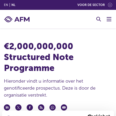
(ENGLISH)
(NEDERLANDS (NEDERLAND))
EN
NL
VOOR DE SECTOR
G
o
t
o
c
€2,000,000,000
o
n
Structured Note
t
e
Programme
n
t
Hieronder vindt u informatie over het
genotificeerde prospectus. Deze is door de
organisatie verstrekt.