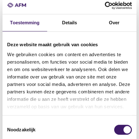
Datum ontvangst notificatie
Toestemming
Details
Over
03 nov 2015
Datum ontvangen document
03 nov 2015
Deze website maakt gebruik van cookies
Naam van de instelling
We gebruiken cookies om content en advertenties te
Exane Finance
personaliseren, om functies voor social media te bieden
en om ons websiteverkeer te analyseren. Ook delen we
Omschrijving van de transactie
informatie over uw gebruik van onze site met onze
Supplement Debt Securities Issue Programme 3 november 2015
partners voor social media, adverteren en analyse. Deze
Naam bevoegde autoriteit
partners kunnen deze gegevens combineren met andere
Commission de Surveillance du Secteur Financier
informatie die u aan ze heeft verstrekt of die ze hebben
verzameld op basis van uw gebruik van hun services.
Land bevoegde autoriteit
Luxemburg
T
Website bevoegde autoriteit
Noodzakelijk
o
http://www.bourse.lu/Accueil.jsp
e