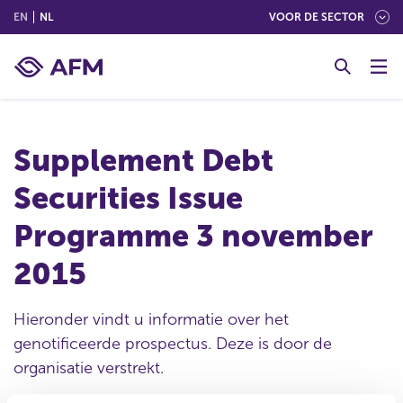
(ENGLISH)
(NEDERLANDS (NEDERLAND))
EN
NL
VOOR DE SECTOR
G
o
t
o
c
Supplement Debt
o
n
Securities Issue
t
e
Programme 3 november
n
t
2015
Hieronder vindt u informatie over het
genotificeerde prospectus. Deze is door de
organisatie verstrekt.