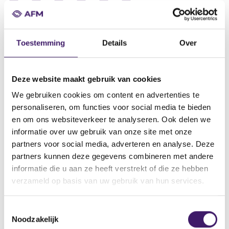
Datum ontvangst notificatie
19 okt 2015
Toestemming
Details
Over
Datum ontvangen document
19 okt 2015
Deze website maakt gebruik van cookies
Naam van de instelling
We gebruiken cookies om content en advertenties te
Banca IMI S.p.A.
personaliseren, om functies voor social media te bieden
Omschrijving van de transactie
en om ons websiteverkeer te analyseren. Ook delen we
Supplement CERTIFICATES PROGRAMME dated 19 october 2015
informatie over uw gebruik van onze site met onze
partners voor social media, adverteren en analyse. Deze
Naam bevoegde autoriteit
partners kunnen deze gegevens combineren met andere
Central Bank of Ireland
informatie die u aan ze heeft verstrekt of die ze hebben
Land bevoegde autoriteit
verzameld op basis van uw gebruik van hun services.
Ierland
T
Website bevoegde autoriteit
Noodzakelijk
o
http://www.centralbank.ie/regulation/securities-