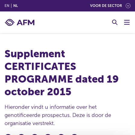
(ENGLISH)
(NEDERLANDS (NEDERLAND))
EN
NL
VOOR DE SECTOR
G
o
t
o
c
Supplement
o
n
CERTIFICATES
t
e
PROGRAMME dated 19
n
t
october 2015
Hieronder vindt u informatie over het
genotificeerde prospectus. Deze is door de
organisatie verstrekt.