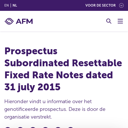
(ENGLISH)
(NEDERLANDS (NEDERLAND))
EN
NL
VOOR DE SECTOR
G
o
t
o
c
Prospectus
o
n
Subordinated Resettable
t
e
Fixed Rate Notes dated
n
t
31 july 2015
Hieronder vindt u informatie over het
genotificeerde prospectus. Deze is door de
organisatie verstrekt.