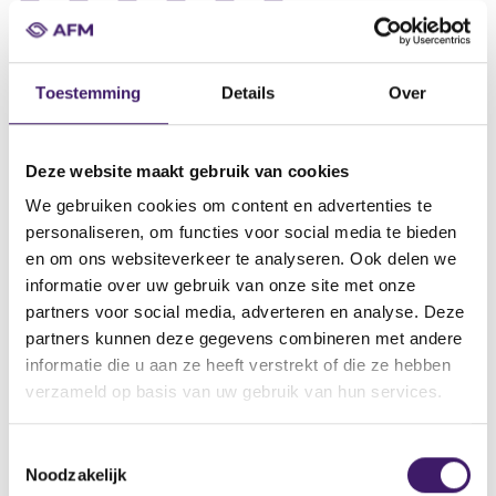
Datum ontvangst notificatie
31 jul 2015
Toestemming
Details
Over
Datum ontvangen document
31 jul 2015
Deze website maakt gebruik van cookies
Naam van de instelling
We gebruiken cookies om content en advertenties te
Deutsche Börse AG
personaliseren, om functies voor social media te bieden
Omschrijving van de transactie
en om ons websiteverkeer te analyseren. Ook delen we
Prospectus Subordinated Resettable Fixed Rate Notes dated 31
informatie over uw gebruik van onze site met onze
july 2015
partners voor social media, adverteren en analyse. Deze
partners kunnen deze gegevens combineren met andere
Naam bevoegde autoriteit
informatie die u aan ze heeft verstrekt of die ze hebben
Commission de Surveillance du Secteur Financier
verzameld op basis van uw gebruik van hun services.
Land bevoegde autoriteit
Luxemburg
T
Noodzakelijk
o
Website bevoegde autoriteit