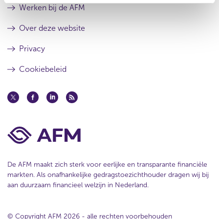
u
e
Werken bij de AFM
l
s
t
u
Over deze website
a
l
a
t
Privacy
t
a
a
Cookiebeleid
t
De AFM maakt zich sterk voor eerlijke en transparante financiële
markten. Als onafhankelijke gedragstoezichthouder dragen wij bij
aan duurzaam financieel welzijn in Nederland.
© Copyright AFM 2026 - alle rechten voorbehouden