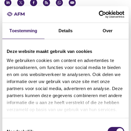
Datum ontvangst notificatie
24 mrt 2015
Toestemming
Details
Over
Datum ontvangen document
24 mrt 2015
Naam van de instelling
Deze website maakt gebruik van cookies
Credit Suisse AG Credit Suisse Group Finance (Guernsey) Limited
We gebruiken cookies om content en advertenties te
Credit Suisse Group Funding (Guernsey) Limited Credit Suisse
personaliseren, om functies voor social media te bieden
Group AG
en om ons websiteverkeer te analyseren. Ook delen we
Omschrijving van de transactie
informatie over uw gebruik van onze site met onze
Third Supplement Euro Medium Term Note Programme dated 24
partners voor social media, adverteren en analyse. Deze
march 2015
partners kunnen deze gegevens combineren met andere
informatie die u aan ze heeft verstrekt of die ze hebben
Naam bevoegde autoriteit
verzameld op basis van uw gebruik van hun services.
Commission de Surveillance du Secteur Financier
Land bevoegde autoriteit
T
Luxemburg