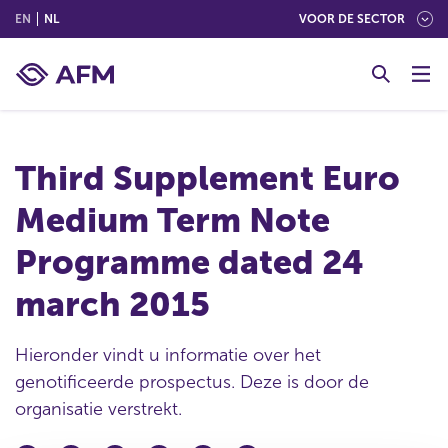
(ENGLISH)
(NEDERLANDS (NEDERLAND))
EN
NL
VOOR DE SECTOR
G
o
t
o
c
Third Supplement Euro
o
n
Medium Term Note
t
e
Programme dated 24
n
t
march 2015
Hieronder vindt u informatie over het
genotificeerde prospectus. Deze is door de
organisatie verstrekt.