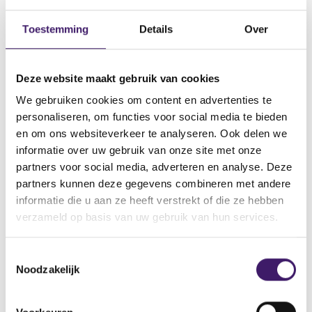
Datum ontvangen document
Toestemming
Details
Over
26 sep 2014
Naam van de instelling
Deze website maakt gebruik van cookies
ETFS Commodity Securities Limited
We gebruiken cookies om content en advertenties te
Omschrijving van de transactie
personaliseren, om functies voor social media te bieden
Supplement dated 26 september 2014
en om ons websiteverkeer te analyseren. Ook delen we
Naam bevoegde autoriteit
informatie over uw gebruik van onze site met onze
Financial Conduct Authority
partners voor social media, adverteren en analyse. Deze
partners kunnen deze gegevens combineren met andere
Land bevoegde autoriteit
informatie die u aan ze heeft verstrekt of die ze hebben
Verenigd Koninkrijk
verzameld op basis van uw gebruik van hun services.
Website bevoegde autoriteit
http://www.fsa.gov.uk/ukla/officialPublicationOfProspectuses.do?
T
view=true&listType=publicationOfProspectuses
Noodzakelijk
o
e
V
V
s