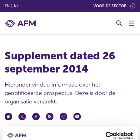
(ENGLISH)
(NEDERLANDS (NEDERLAND))
EN
NL
VOOR DE SECTOR
G
o
t
o
c
Supplement dated 26
o
n
september 2014
t
e
n
Hieronder vindt u informatie over het
t
genotificeerde prospectus. Deze is door de
organisatie verstrekt.
Datum ontvangst notificatie
29 sep 2014