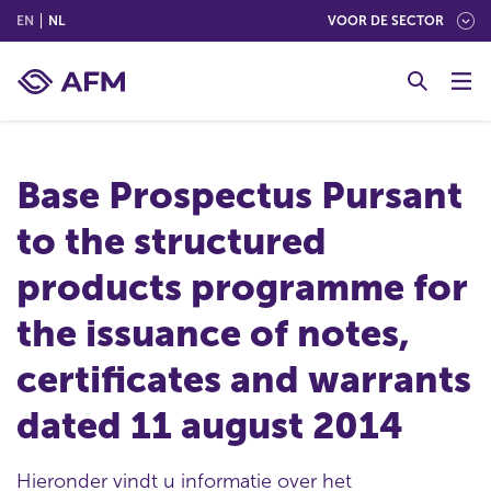
(ENGLISH)
(NEDERLANDS (NEDERLAND))
EN
NL
VOOR DE SECTOR
G
o
t
o
c
Base Prospectus Pursant
o
n
to the structured
t
e
products programme for
n
t
the issuance of notes,
certificates and warrants
dated 11 august 2014
Hieronder vindt u informatie over het