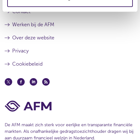
r
e
e
e
r
Contact
s
r
u
e
Werken bij de AFM
l
s
t
u
Over deze website
a
l
a
t
Privacy
t
a
a
Cookiebeleid
t
De AFM maakt zich sterk voor eerlijke en transparante financiële
markten. Als onafhankelijke gedragstoezichthouder dragen wij bij
aan duurzaam financieel welzijn in Nederland.