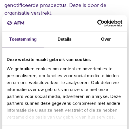
genotificeerde prospectus. Deze is door de
organisatie verstrekt.
Toestemming
Details
Over
Datum ontvangst notificatie
11 aug 2014
Datum ontvangen document
Deze website maakt gebruik van cookies
11 aug 2014
We gebruiken cookies om content en advertenties te
Naam van de instelling
personaliseren, om functies voor social media te bieden
Credit Suisse AG, Credit Suisse International
en om ons websiteverkeer te analyseren. Ook delen we
informatie over uw gebruik van onze site met onze
Omschrijving van de transactie
partners voor social media, adverteren en analyse. Deze
Base Prospectus Pursant to the structured products programme
partners kunnen deze gegevens combineren met andere
for the issuance of notes, certificates and warrants dated 11
informatie die u aan ze heeft verstrekt of die ze hebben
august 2014
verzameld op basis van uw gebruik van hun services.
Naam bevoegde autoriteit
Commission de Surveillance du Secteur Financier