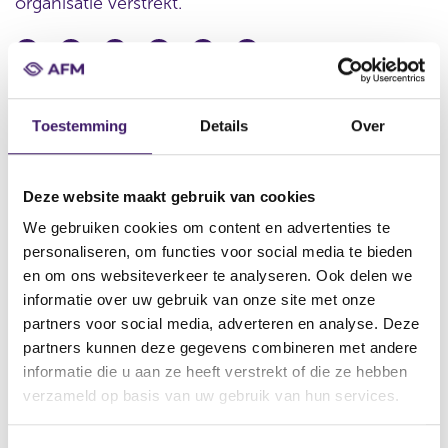
organisatie verstrekt.
Datum ontvangst notificatie
11 aug 2014
Toestemming
Details
Over
Datum ontvangen document
11 aug 2014
Deze website maakt gebruik van cookies
Naam van de instelling
We gebruiken cookies om content en advertenties te
UBS AG
personaliseren, om functies voor social media te bieden
Omschrijving van de transactie
en om ons websiteverkeer te analyseren. Ook delen we
Supplement No.4 pursant to $ 16 of the German Securities
informatie over uw gebruik van onze site met onze
Prospectus dated 11 august 2014
partners voor social media, adverteren en analyse. Deze
partners kunnen deze gegevens combineren met andere
Naam bevoegde autoriteit
informatie die u aan ze heeft verstrekt of die ze hebben
BundesanstaltfürFinanzdienstleistungsaufsicht
verzameld op basis van uw gebruik van hun services.
Land bevoegde autoriteit
Duitsland