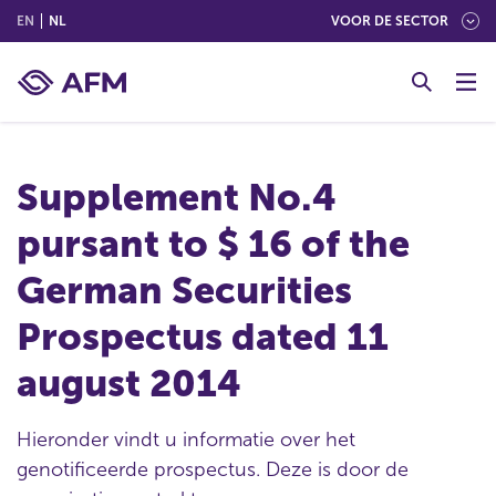
(ENGLISH)
(NEDERLANDS (NEDERLAND))
EN
NL
VOOR DE SECTOR
G
o
t
o
c
Supplement No.4
o
n
pursant to $ 16 of the
t
e
German Securities
n
t
Prospectus dated 11
august 2014
Hieronder vindt u informatie over het
genotificeerde prospectus. Deze is door de