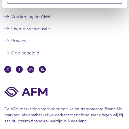
e
r
e
Contact
s
r
u
e
Werken bij de AFM
l
s
t
u
Over deze website
a
l
a
t
Privacy
t
a
a
Cookiebeleid
t
De AFM maakt zich sterk voor eerlijke en transparante financiële
markten. Als onafhankelijke gedragstoezichthouder dragen wij bij
aan duurzaam financieel welzijn in Nederland.