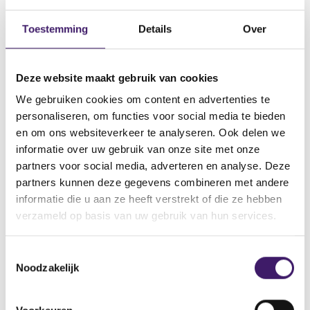
Datum ontvangen document
Toestemming
Details
Over
10 apr 2014
Naam van de instelling
Deze website maakt gebruik van cookies
Credit Suisse AG, Credit Suisse Group Finance (Guernsey)
Limited, Credit Suisse Group AG
We gebruiken cookies om content en advertenties te
personaliseren, om functies voor social media te bieden
Omschrijving van de transactie
en om ons websiteverkeer te analyseren. Ook delen we
Supplement dated 10 april 2014
informatie over uw gebruik van onze site met onze
Naam bevoegde autoriteit
partners voor social media, adverteren en analyse. Deze
Commission de Surveillance du Secteur Financier
partners kunnen deze gegevens combineren met andere
informatie die u aan ze heeft verstrekt of die ze hebben
Land bevoegde autoriteit
verzameld op basis van uw gebruik van hun services.
Luxemburg
Website bevoegde autoriteit
T
http://www.bourse.lu/Accueil.jsp
Noodzakelijk
o
e
V
V
s