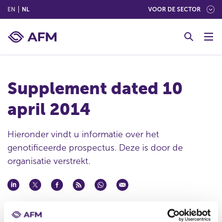
(ENGLISH)
(NEDERLANDS (NEDERLAND))
EN
NL
VOOR DE SECTOR
G
o
t
o
c
Supplement dated 10
o
n
april 2014
t
e
n
Hieronder vindt u informatie over het
t
genotificeerde prospectus. Deze is door de
organisatie verstrekt.
Datum ontvangst notificatie
10 apr 2014