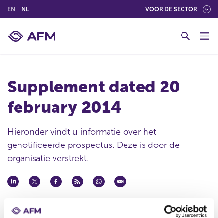
(ENGLISH)
(NEDERLANDS (NEDERLAND))
EN
NL
VOOR DE SECTOR
G
o
t
o
c
Supplement dated 20
o
n
february 2014
t
e
n
Hieronder vindt u informatie over het
t
genotificeerde prospectus. Deze is door de
organisatie verstrekt.
Datum ontvangst notificatie
20 feb 2014