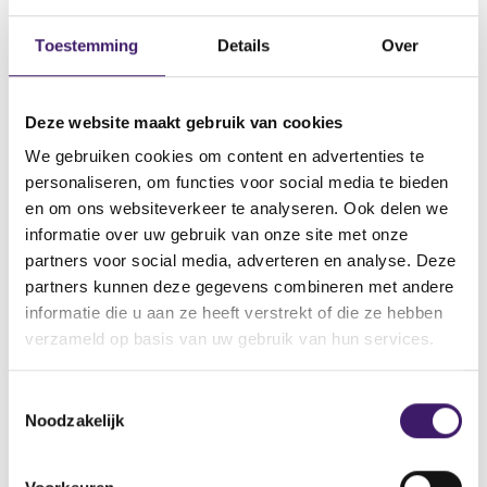
Datum ontvangen document
Toestemming
Details
Over
20 feb 2014
Naam van de instelling
Deze website maakt gebruik van cookies
UBS AG
We gebruiken cookies om content en advertenties te
Omschrijving van de transactie
personaliseren, om functies voor social media te bieden
Supplement dated 20 february 2014
en om ons websiteverkeer te analyseren. Ook delen we
Naam bevoegde autoriteit
informatie over uw gebruik van onze site met onze
Central Bank of Ireland
partners voor social media, adverteren en analyse. Deze
partners kunnen deze gegevens combineren met andere
Land bevoegde autoriteit
informatie die u aan ze heeft verstrekt of die ze hebben
Ierland
verzameld op basis van uw gebruik van hun services.
Website bevoegde autoriteit
http://www.centralbank.ie/regulation/securities-
T
markets/prospectus/Pages/approvedprospectus.aspx
Noodzakelijk
o
e
V
V
s