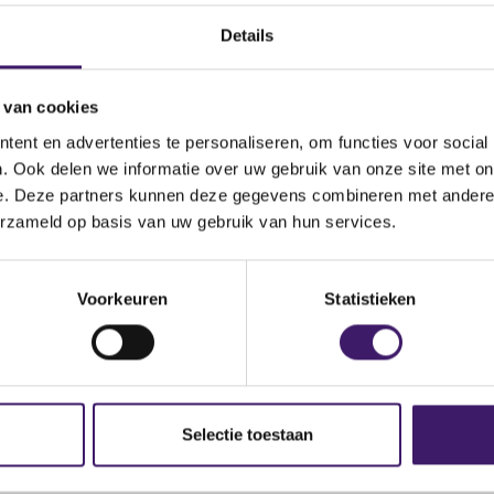
Omschrijving van de
Details
transactie
Land bevoegde autoriteit
 van cookies
ent en advertenties te personaliseren, om functies voor social
. Ook delen we informatie over uw gebruik van onze site met on
e/regulation/securities-
e. Deze partners kunnen deze gegevens combineren met andere i
es/approvedprospectus.aspx
erzameld op basis van uw gebruik van hun services.
Voorkeuren
Statistieken
Selectie toestaan