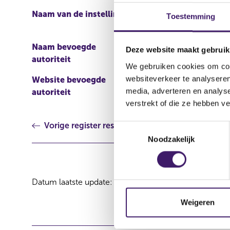
Naam van de instelling
Banca IMI S.p.A.
Toestemming
Naam bevoegde
Central Bank of Ireland
Deze website maakt gebruik
autoriteit
We gebruiken cookies om cont
websiteverkeer te analyseren
Website bevoegde
http://www.centralbank.i
media, adverteren en analys
autoriteit
markets/prospectus/Pag
verstrekt of die ze hebben v
Vorige register resultaat
T
Noodzakelijk
o
e
s
t
Datum laatste update: 08 augustus 2026
e
m
Weigeren
m
i