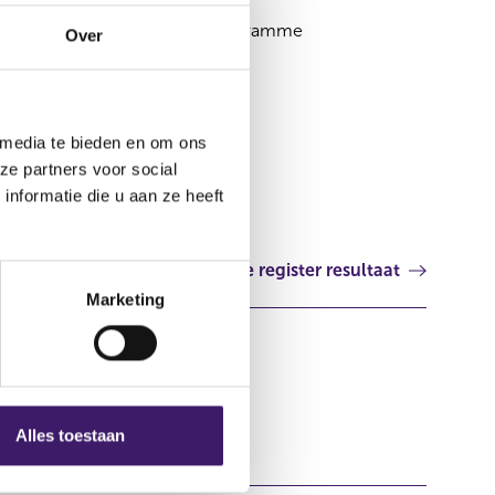
Credit Linked Certificates Programme
Over
Ierland
 media te bieden en om ons
ze partners voor social
nformatie die u aan ze heeft
Volgende register resultaat
Marketing
Alles toestaan