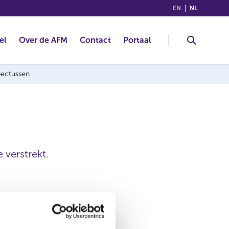
(ENGLISH)
(NEDERLA
EN
NL
el
Over de AFM
Contact
Portaal
spectussen
 verstrekt.
12 nov 2013