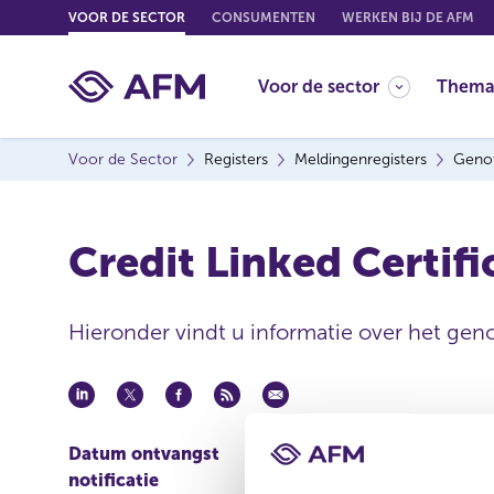
G
VOOR DE SECTOR
CONSUMENTEN
WERKEN BIJ DE AFM
o
t
Voor de sector
Thema
o
c
o
Voor de Sector
Registers
Meldingenregisters
Genot
n
t
e
Credit Linked Certi
n
t
Hieronder vindt u informatie over het geno
Datum ontvangst
12 nov 2013
notificatie