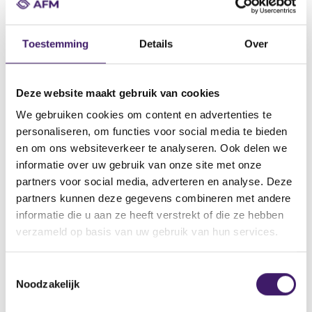
Datum ontvangst notificatie
30 aug 2013
Toestemming
Details
Over
Datum ontvangen document
30 aug 2013
Naam van de instelling
Deze website maakt gebruik van cookies
National Australia Bank Ltd, BNZ International Funding Ltd acting
We gebruiken cookies om content en advertenties te
through its London Branch, Clydesdale Bank Plc
personaliseren, om functies voor social media te bieden
Omschrijving van de transactie
en om ons websiteverkeer te analyseren. Ook delen we
U.S.$100,000,000,000 Global Medium Term Note Programme
informatie over uw gebruik van onze site met onze
partners voor social media, adverteren en analyse. Deze
Naam bevoegde autoriteit
partners kunnen deze gegevens combineren met andere
Commission de Surveillance du Secteur Financier
informatie die u aan ze heeft verstrekt of die ze hebben
Land bevoegde autoriteit
verzameld op basis van uw gebruik van hun services.
Luxemburg
T
Website bevoegde autoriteit
Noodzakelijk
o
http://www.bourse.lu/Accueil.jsp
e