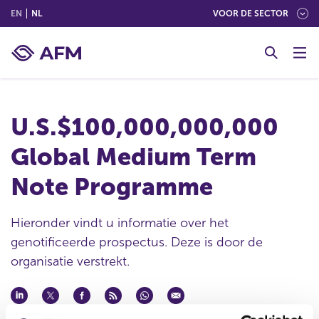
(ENGLISH)
(NEDERLANDS (NEDERLAND))
EN
NL
VOOR DE SECTOR
G
o
t
o
c
U.S.$100,000,000,000
o
n
Global Medium Term
t
e
Note Programme
n
t
Hieronder vindt u informatie over het
genotificeerde prospectus. Deze is door de
organisatie verstrekt.