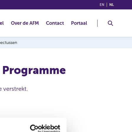
(ENGLISH)
(NEDERLA
EN
NL
el
Over de AFM
Contact
Portaal
spectussen
e Programme
 verstrekt.
08 aug 2013