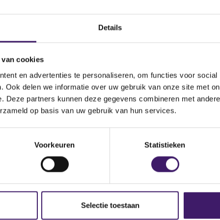
enz Austalia/Pacific Pty.
Omschrijving van de
nal Finance B.V., Mercedes-
transactie
Details
imler Finance North America
ance Inc.
 van cookies
nce du Secteur Financier
Land bevoegde autoriteit
ent en advertenties te personaliseren, om functies voor social
. Ook delen we informatie over uw gebruik van onze site met on
e. Deze partners kunnen deze gegevens combineren met andere i
cueil.jsp
erzameld op basis van uw gebruik van hun services.
Voorkeuren
Statistieken
Selectie toestaan