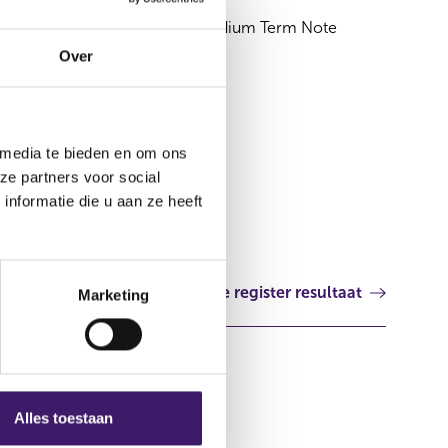
EUR 35,000,000,000 Euro Medium Term Note
Programme
Over
Luxemburg
 media te bieden en om ons
ze partners voor social
nformatie die u aan ze heeft
Volgende register resultaat
Marketing
Alles toestaan