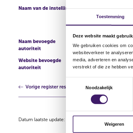
Naam van de instelling
Daimler AG, Mercedes -B
Ltd., Daimler Internatio
Toestemming
Benz Japan Co, Ltd., Da
LLC, Daimler Canada Fin
Deze website maakt gebruik
Naam bevoegde
Commission de Surveilla
We gebruiken cookies om cont
autoriteit
websiteverkeer te analyseren
media, adverteren en analys
Website bevoegde
http://www.bourse.lu/Ac
verstrekt of die ze hebben v
autoriteit
T
Vorige register resultaat
Noodzakelijk
o
e
s
t
e
Datum laatste update: 06 augustus 2026
m
Weigeren
m