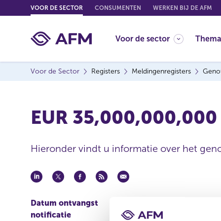
G
VOOR DE SECTOR
CONSUMENTEN
WERKEN BIJ DE AFM
o
t
Voor de sector
Thema
o
c
o
Voor de Sector
Registers
Meldingenregisters
Genot
n
t
e
EUR 35,000,000,000
n
t
Hieronder vindt u informatie over het geno
Datum ontvangst
08 aug 2013
notificatie