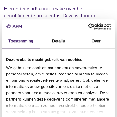
Hieronder vindt u informatie over het
genotificeerde prospectus. Deze is door de
organisatie verstrekt.
Toestemming
Details
Over
Datum ontvangst notificatie
13 jun 2013
Deze website maakt gebruik van cookies
Datum ontvangen document
We gebruiken cookies om content en advertenties te
13 jun 2013
personaliseren, om functies voor social media te bieden
Naam van de instelling
en om ons websiteverkeer te analyseren. Ook delen we
National Australia Bank Limited
informatie over uw gebruik van onze site met onze
partners voor social media, adverteren en analyse. Deze
Omschrijving van de transactie
partners kunnen deze gegevens combineren met andere
Issue of CNY400,000,000 2.40 per cent. Notes due 2015 Under
informatie die u aan ze heeft verstrekt of die ze hebben
its U.S.$100,000,000,000 Global Medium Term Note
Programme
verzameld op basis van uw gebruik van hun services.