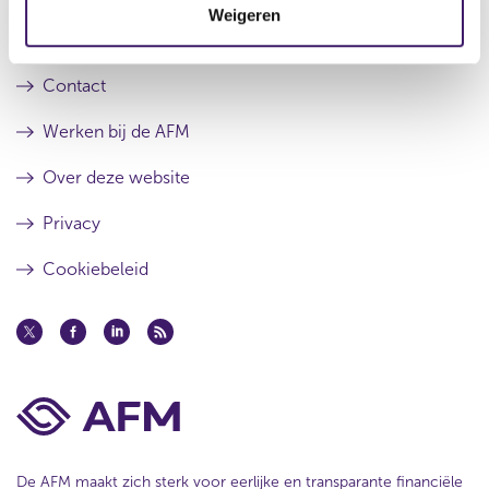
e
s
Weigeren
i
r
t
Over de AFM
e
r
e
e
r
Contact
s
r
u
e
Werken bij de AFM
l
s
t
u
Over deze website
a
l
a
t
Privacy
t
a
a
Cookiebeleid
t
De AFM maakt zich sterk voor eerlijke en transparante financiële