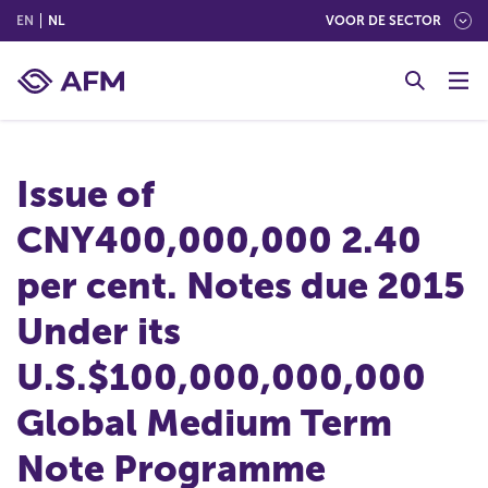
(ENGLISH)
(NEDERLANDS (NEDERLAND))
EN
NL
VOOR DE SECTOR
G
o
t
o
c
Issue of
o
n
CNY400,000,000 2.40
t
e
per cent. Notes due 2015
n
t
Under its
U.S.$100,000,000,000
Global Medium Term
Note Programme