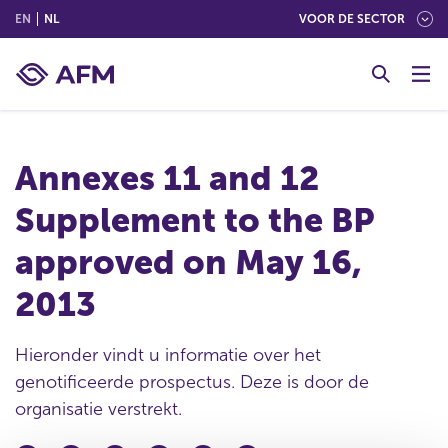
(ENGLISH)
(NEDERLANDS (NEDERLAND))
EN
NL
VOOR DE SECTOR
G
o
t
o
c
Annexes 11 and 12
o
n
Supplement to the BP
t
e
approved on May 16,
n
t
2013
Hieronder vindt u informatie over het
genotificeerde prospectus. Deze is door de
organisatie verstrekt.