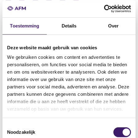
Datum ontvangst notificatie
16 mei 2013
Toestemming
Details
Over
Datum ontvangen document
16 mei 2013
Deze website maakt gebruik van cookies
Naam van de instelling
We gebruiken cookies om content en advertenties te
Societe Generale
personaliseren, om functies voor social media te bieden
Omschrijving van de transactie
en om ons websiteverkeer te analyseren. Ook delen we
Annexes 11 and 12 Supplement to the BP approved on May 16,
informatie over uw gebruik van onze site met onze
2013
partners voor social media, adverteren en analyse. Deze
partners kunnen deze gegevens combineren met andere
Naam bevoegde autoriteit
informatie die u aan ze heeft verstrekt of die ze hebben
Autorité des Marchés Financiers
verzameld op basis van uw gebruik van hun services.
Land bevoegde autoriteit
Frankrijk
T
Noodzakelijk
o
Website bevoegde autoriteit