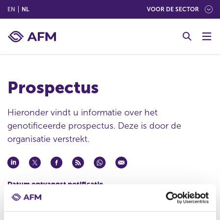
(ENGLISH)
(NEDERLANDS (NEDERLAND))
EN
NL
VOOR DE SECTOR
G
o
t
o
c
Prospectus
o
n
t
Hieronder vindt u informatie over het
e
genotificeerde prospectus. Deze is door de
n
organisatie verstrekt.
t
Datum ontvangst notificatie
18 mrt 2013
Datum ontvangen document