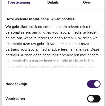
Toestemming
Details
Over
15 mrt 2013
Naam van de instelling
Roche Finance Europe B.V., Roche Holdigs, Inc.
Deze website maakt gebruik van cookies
Omschrijving van de transactie
We gebruiken cookies om content en advertenties te
Prospectus
personaliseren, om functies voor social media te bieden
en om ons websiteverkeer te analyseren. Ook delen we
Naam bevoegde autoriteit
informatie over uw gebruik van onze site met onze
Commission de Surveillance du Secteur Financier
partners voor social media, adverteren en analyse. Deze
Land bevoegde autoriteit
partners kunnen deze gegevens combineren met andere
Luxemburg
informatie die u aan ze heeft verstrekt of die ze hebben
verzameld op basis van uw gebruik van hun services.
Website bevoegde autoriteit
http://www.bourse.lu/Accueil.jsp
T
Noodzakelijk
o
V
V
e
o
o
s
r
l
Voorkeuren
t
i
g