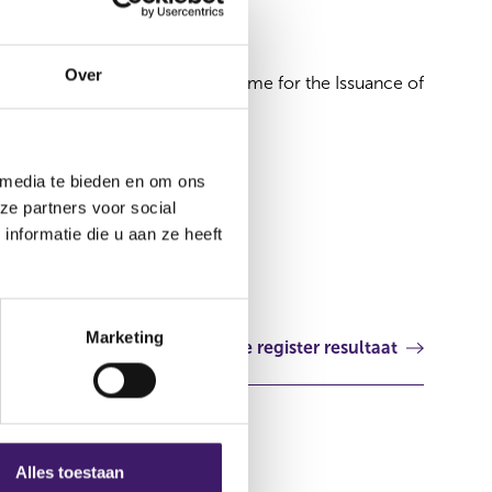
09 nov 2012
Over
USD 20,000,000,000 Programme for the Issuance of
Debt Instruments
Verenigd Koninkrijk
 media te bieden en om ons
ze partners voor social
nformatie die u aan ze heeft
Marketing
Volgende register resultaat
Alles toestaan