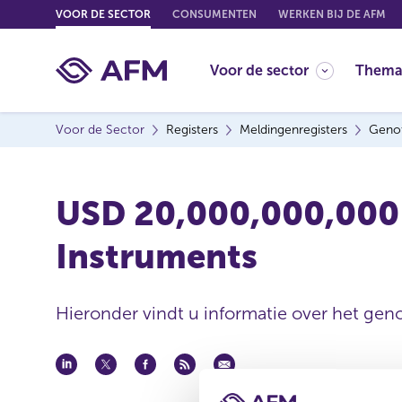
G
VOOR DE SECTOR
CONSUMENTEN
WERKEN BIJ DE AFM
o
t
Voor de sector
Thema
o
c
o
Voor de Sector
Registers
Meldingenregisters
Genot
n
t
e
USD 20,000,000,000 
n
t
Instruments
Hieronder vindt u informatie over het geno