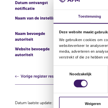
Datum ontvangst
12 nov 2012
notificatie
Toestemming
Naam van de instelling
Export Development Ca
Deze website maakt gebruik
Naam bevoegde
Financial Conduct Author
autoriteit
We gebruiken cookies om cont
websiteverkeer te analyseren
Website bevoegde
http://www.fsa.gov.uk/uk
media, adverteren en analys
autoriteit
pectuses.do?
verstrekt of die ze hebben v
view=true&listType=pub
T
Noodzakelijk
o
Vorige register resultaat
e
s
t
e
Datum laatste update: 08 augustus 2026
m
Weigeren