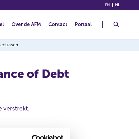
(ENGLISH)
(NEDERLA
EN
NL
el
Over de AFM
Contact
Portaal
spectussen
ance of Debt
 verstrekt.