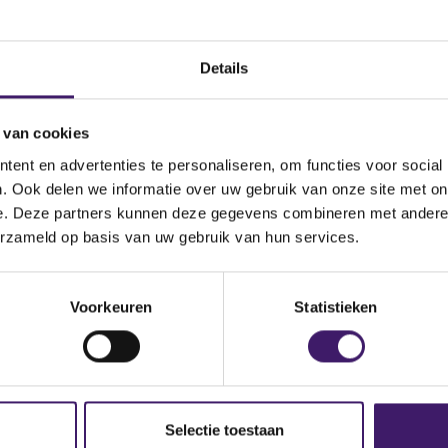
Datum ontvangen
document
Details
nada
Omschrijving van de
transactie
 van cookies
ity
Land bevoegde autoriteit
ent en advertenties te personaliseren, om functies voor social
. Ook delen we informatie over uw gebruik van onze site met on
la/officialPublicationOfPros
e. Deze partners kunnen deze gegevens combineren met andere i
erzameld op basis van uw gebruik van hun services.
licationOfProspectuses
Voorkeuren
Statistieken
Selectie toestaan