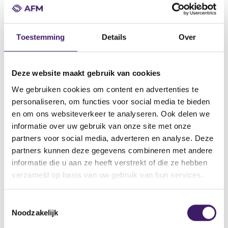
Datum ontvangst notificatie
10 okt 2012
Datum ontvangen document
Toestemming
Details
Over
01 okt 2012
Naam van de instelling
Deze website maakt gebruik van cookies
Citigroup Global Markets Deutschland AG
We gebruiken cookies om content en advertenties te
Omschrijving van de transactie
personaliseren, om functies voor social media te bieden
Supplement N0. 1 to the Base Prospectus No. 6 dated 9-5-2012
en om ons websiteverkeer te analyseren. Ook delen we
informatie over uw gebruik van onze site met onze
Naam bevoegde autoriteit
partners voor social media, adverteren en analyse. Deze
BundesanstaltfürFinanzdienstleistungsaufsicht
partners kunnen deze gegevens combineren met andere
Land bevoegde autoriteit
informatie die u aan ze heeft verstrekt of die ze hebben
Duitsland
verzameld op basis van uw gebruik van hun services.
Website bevoegde autoriteit
http://www.bafin.de/nn_722422/EN/Companies/Generalobligatio
T
ns/Securitiesprospectuses/Securitiesprospectuses__node.html?
Noodzakelijk
o
__nnn=true
e