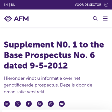
(ENGLISH)
(NEDERLANDS (NEDERLAND))
EN
NL
VOOR DE SECTOR
G
o
t
o
c
Supplement N0. 1 to the
o
n
Base Prospectus No. 6
t
e
dated 9-5-2012
n
t
Hieronder vindt u informatie over het
genotificeerde prospectus. Deze is door de
organisatie verstrekt.