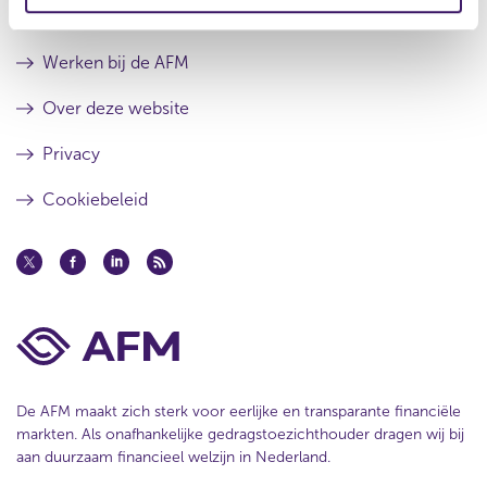
e
r
e
Contact
s
r
u
e
Werken bij de AFM
l
s
t
u
Over deze website
a
l
a
t
Privacy
t
a
a
Cookiebeleid
t
De AFM maakt zich sterk voor eerlijke en transparante financiële
markten. Als onafhankelijke gedragstoezichthouder dragen wij bij
aan duurzaam financieel welzijn in Nederland.