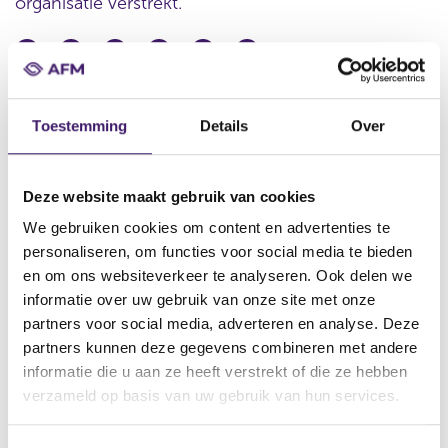
organisatie verstrekt.
Datum ontvangst notificatie
04 sep 2012
Toestemming
Details
Over
Datum ontvangen document
03 sep 2012
Deze website maakt gebruik van cookies
Naam van de instelling
We gebruiken cookies om content en advertenties te
General Electric Capital Corp., GE Capital Australia Funding Pty
personaliseren, om functies voor social media te bieden
Ltd., GE Capital European Funding, GE Capital UK Funding
en om ons websiteverkeer te analyseren. Ook delen we
Omschrijving van de transactie
informatie over uw gebruik van onze site met onze
Supplement to the Euro Medium-Term Notes and Other Debt
partners voor social media, adverteren en analyse. Deze
Securities Due from 9 months or More from date of Issue
partners kunnen deze gegevens combineren met andere
informatie die u aan ze heeft verstrekt of die ze hebben
Naam bevoegde autoriteit
verzameld op basis van uw gebruik van hun services.
Financial Conduct Authority
Land bevoegde autoriteit