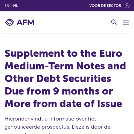
(ENGLISH)
(NEDERLANDS (NEDERLAND))
EN
NL
VOOR DE SECTOR
G
o
t
o
c
Supplement to the Euro
o
n
Medium-Term Notes and
t
e
Other Debt Securities
n
t
Due from 9 months or
More from date of Issue
Hieronder vindt u informatie over het
genotificeerde prospectus. Deze is door de