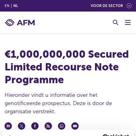
(ENGLISH)
(NEDERLANDS (NEDERLAND))
EN
NL
VOOR DE SECTOR
G
o
t
o
c
€1,000,000,000 Secured
o
n
Limited Recourse Note
t
e
Programme
n
t
Hieronder vindt u informatie over het
genotificeerde prospectus. Deze is door de
organisatie verstrekt.