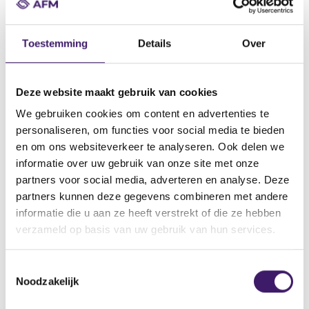
Datum ontvangst notificatie
28 mei 2012
Toestemming
Details
Over
Datum ontvangen document
15 mei 2012
Naam van de instelling
Deze website maakt gebruik van cookies
MBA Community Loans PLC
We gebruiken cookies om content en advertenties te
personaliseren, om functies voor social media te bieden
Omschrijving van de transactie
en om ons websiteverkeer te analyseren. Ook delen we
€1,000,000,000 Secured Limited Recourse Note Programme
informatie over uw gebruik van onze site met onze
Naam bevoegde autoriteit
partners voor social media, adverteren en analyse. Deze
Central Bank of Ireland
partners kunnen deze gegevens combineren met andere
informatie die u aan ze heeft verstrekt of die ze hebben
Land bevoegde autoriteit
verzameld op basis van uw gebruik van hun services.
Ierland
Website bevoegde autoriteit
T
http://www.centralbank.ie/regulation/securities-
Noodzakelijk
o
markets/prospectus/Pages/approvedprospectus.aspx
e