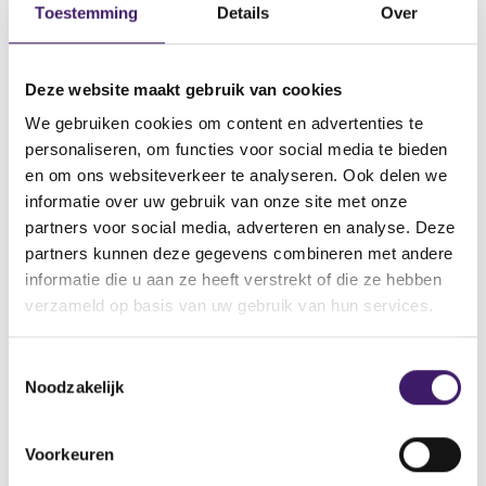
Toestemming
Details
Over
Datum ontvangen document
13 mei 2024
Deze website maakt gebruik van cookies
Naam van de instelling
MÜNCHENER HYPOTHEKENBANK EG
We gebruiken cookies om content en advertenties te
personaliseren, om functies voor social media te bieden
Omschrijving van de transactie
en om ons websiteverkeer te analyseren. Ook delen we
Debt Issuance Programme
informatie over uw gebruik van onze site met onze
Naam bevoegde autoriteit
partners voor social media, adverteren en analyse. Deze
COMMISSION DE SURVEILLANCE DU SECTEUR FINANCIER
partners kunnen deze gegevens combineren met andere
(CSSF)
informatie die u aan ze heeft verstrekt of die ze hebben
verzameld op basis van uw gebruik van hun services.
Land bevoegde autoriteit
Luxemburg
T
Noodzakelijk
o
V
V
e
o
o
s
r
l
Voorkeuren
t
i
g