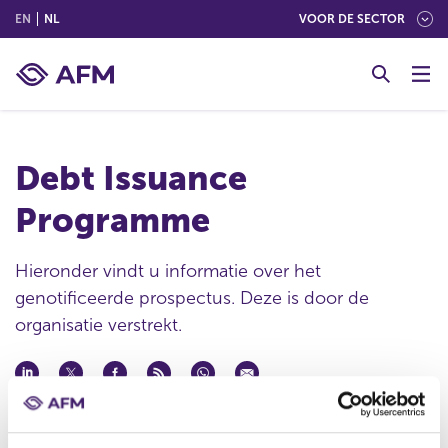
(ENGLISH)
(NEDERLANDS (NEDERLAND))
EN
NL
VOOR DE SECTOR
G
o
t
o
c
Debt Issuance
o
n
Programme
t
e
n
Hieronder vindt u informatie over het
t
genotificeerde prospectus. Deze is door de
organisatie verstrekt.
Datum ontvangst notificatie
13 mei 2024