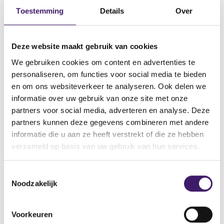
Datum ontvangst notificatie
Toestemming
Details
Over
14 mrt 2024
Datum ontvangen document
Deze website maakt gebruik van cookies
14 mrt 2024
We gebruiken cookies om content en advertenties te
Naam van de instelling
personaliseren, om functies voor social media te bieden
Nomura Bank International Plc
en om ons websiteverkeer te analyseren. Ook delen we
Omschrijving van de transactie
informatie over uw gebruik van onze site met onze
Supplement Note, Warrant and Certificate Programme
partners voor social media, adverteren en analyse. Deze
partners kunnen deze gegevens combineren met andere
Naam bevoegde autoriteit
informatie die u aan ze heeft verstrekt of die ze hebben
CENTRAL BANK OF IRELAND
verzameld op basis van uw gebruik van hun services.
Land bevoegde autoriteit
Ierland
T
Noodzakelijk
o
e
V
V
o
o
s
Voorkeuren
r
l
t