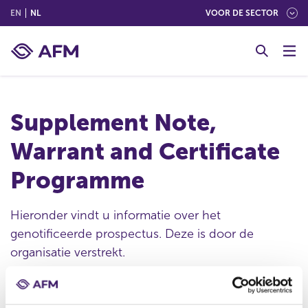
(ENGLISH)
(NEDERLANDS (NEDERLAND))
EN
NL
VOOR DE SECTOR
G
o
t
o
c
Supplement Note,
o
n
Warrant and Certificate
t
e
Programme
n
t
Hieronder vindt u informatie over het
genotificeerde prospectus. Deze is door de
organisatie verstrekt.