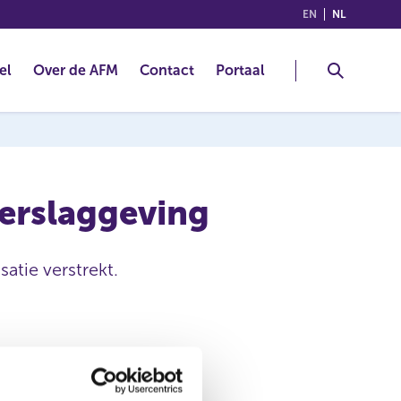
(ENGLISH)
(NEDERLA
EN
NL
el
Over de AFM
Contact
Portaal
verslaggeving
satie verstrekt.
ASM International N.V.