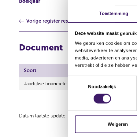
Boekjaar
2023
Toestemming
Vorige register resultaat
Deze website maakt gebruik
We gebruiken cookies om cont
Document
websiteverkeer te analyseren
media, adverteren en analys
verstrekt of die ze hebben v
Soort
T
Jaarlijkse financiële verslaggeving
Noodzakelijk
o
e
s
t
Datum laatste update: 07 augustus 2026
e
m
Weigeren
m