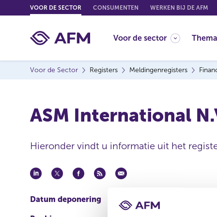
G
VOOR DE SECTOR
CONSUMENTEN
WERKEN BIJ DE AFM
o
t
Voor de sector
Thema
o
c
o
Voor de Sector
Registers
Meldingenregisters
Finan
n
t
e
ASM International N.V
n
t
Hieronder vindt u informatie uit het regist
Datum deponering
01 mrt 2024 - 17:50