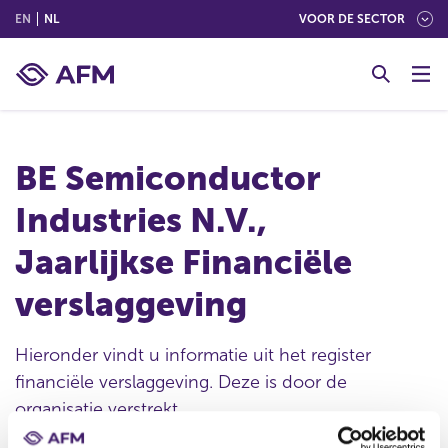
(ENGLISH)
(NEDERLANDS (NEDERLAND))
EN
NL
VOOR DE SECTOR
G
o
t
o
c
BE Semiconductor
o
n
Industries N.V.,
t
e
Jaarlijkse Financiële
n
t
verslaggeving
Hieronder vindt u informatie uit het register
financiële verslaggeving. Deze is door de
organisatie verstrekt.