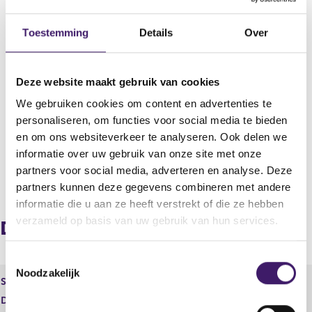
Toestemming
Details
Over
Datum deponering
26 mrt 2007 - 00:00
Uitgevende instelling
Deze website maakt gebruik van cookies
BE Semiconductor Industries N.V.
We gebruiken cookies om content en advertenties te
personaliseren, om functies voor social media te bieden
Boekjaar
2006
en om ons websiteverkeer te analyseren. Ook delen we
informatie over uw gebruik van onze site met onze
partners voor social media, adverteren en analyse. Deze
V
V
partners kunnen deze gegevens combineren met andere
o
o
informatie die u aan ze heeft verstrekt of die ze hebben
r
l
verzameld op basis van uw gebruik van hun services.
i
g
Document
g
e
e
n
T
r
d
Noodzakelijk
o
e
e
Soort
Jaarlijkse Financiële verslaggeving
g
r
e
Document
77.pdf
i
e
s