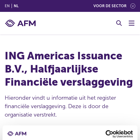
(ENGLISH)
(NEDERLANDS (NEDERLAND))
EN
NL
VOOR DE SECTOR
G
o
t
o
c
ING Americas Issuance
o
n
B.V., Halfjaarlijkse
t
e
Financiële verslaggeving
n
t
Hieronder vindt u informatie uit het register
financiële verslaggeving. Deze is door de
organisatie verstrekt.