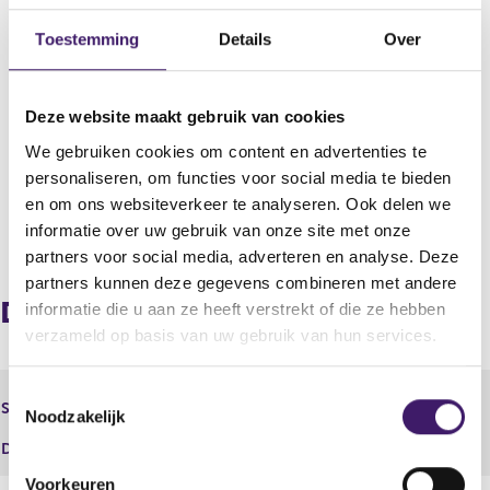
Datum deponering
31 aug 2011 - 10:30
Toestemming
Details
Over
Uitgevende instelling
ING Americas Issuance B.V.
Deze website maakt gebruik van cookies
Boekjaar
We gebruiken cookies om content en advertenties te
2011
personaliseren, om functies voor social media te bieden
en om ons websiteverkeer te analyseren. Ook delen we
informatie over uw gebruik van onze site met onze
V
V
partners voor social media, adverteren en analyse. Deze
o
o
r
l
partners kunnen deze gegevens combineren met andere
i
g
Document
informatie die u aan ze heeft verstrekt of die ze hebben
g
e
verzameld op basis van uw gebruik van hun services.
e
n
r
d
e
e
T
Halfjaarlijkse Financiële
Soort
g
r
Noodzakelijk
verslaggeving
o
i
e
e
Document
7333.pdf
s
g
s
t
i
Voorkeuren