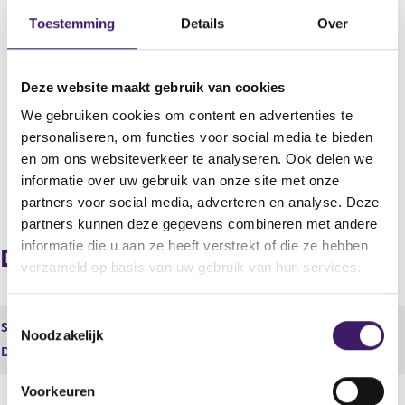
Datum deponering
Toestemming
Details
Over
27 apr 2010 - 16:19
Uitgevende instelling
Hawick Data N.V.
Deze website maakt gebruik van cookies
We gebruiken cookies om content en advertenties te
Boekjaar
personaliseren, om functies voor social media te bieden
2009
en om ons websiteverkeer te analyseren. Ook delen we
informatie over uw gebruik van onze site met onze
V
V
partners voor social media, adverteren en analyse. Deze
o
o
partners kunnen deze gegevens combineren met andere
r
l
informatie die u aan ze heeft verstrekt of die ze hebben
i
g
Document
g
e
verzameld op basis van uw gebruik van hun services.
e
n
r
d
T
e
e
Soort
Jaarlijkse Financiële verslaggeving
Noodzakelijk
o
g
r
Document
4462.pdf
i
e
e
s
g
s
Voorkeuren
t
i
t