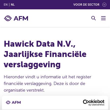
(ENGLISH)
(NEDERLANDS (NEDERLAND))
EN
NL
VOOR DE SECTOR
G
o
t
o
c
Hawick Data N.V.,
o
n
Jaarlijkse Financiële
t
e
verslaggeving
n
t
Hieronder vindt u informatie uit het register
financiële verslaggeving. Deze is door de
organisatie verstrekt.