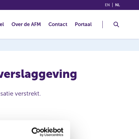
(ENGLISH)
(NEDERLA
EN
NL
el
Over de AFM
Contact
Portaal
 verslaggeving
satie verstrekt.
Redcare Pharmacy N.V.