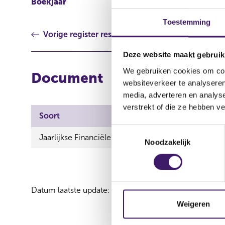
Boekjaar
2017
Toestemming
Vorige register resultaat
Deze website maakt gebruik
We gebruiken cookies om cont
Document
websiteverkeer te analyseren
media, adverteren en analys
verstrekt of die ze hebben v
Soort
T
Jaarlijkse Financiële verslaggeving
Noodzakelijk
o
e
s
t
Datum laatste update: 07 augustus 2026
e
m
Weigeren
m