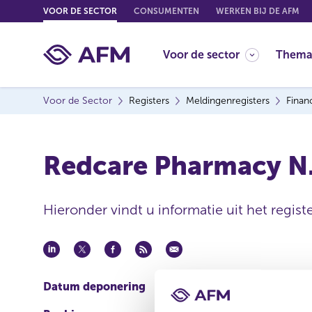
G
VOOR DE SECTOR
CONSUMENTEN
WERKEN BIJ DE AFM
o
t
Voor de sector
Thema
o
c
o
Voor de Sector
Registers
Meldingenregisters
Finan
n
t
e
Redcare Pharmacy N.V
n
t
Hieronder vindt u informatie uit het regist
Datum deponering
13 mrt 2018 - 11:33