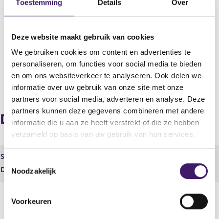
Toestemming
Details
Over
Uitgevende instelling
Milkiland N.V.
Deze website maakt gebruik van cookies
Boekjaar
We gebruiken cookies om content en advertenties te
2014
personaliseren, om functies voor social media te bieden
en om ons websiteverkeer te analyseren. Ook delen we
V
V
informatie over uw gebruik van onze site met onze
o
o
partners voor social media, adverteren en analyse. Deze
r
l
partners kunnen deze gegevens combineren met andere
i
g
Document
informatie die u aan ze heeft verstrekt of die ze hebben
g
e
e
n
verzameld op basis van uw gebruik van hun services.
r
d
e
e
Soort
Tussentijdse verklaring
T
g
r
Document
15777.pdf
Noodzakelijk
o
i
e
s
g
e
t
i
s
Voorkeuren
e
s
t
r
t