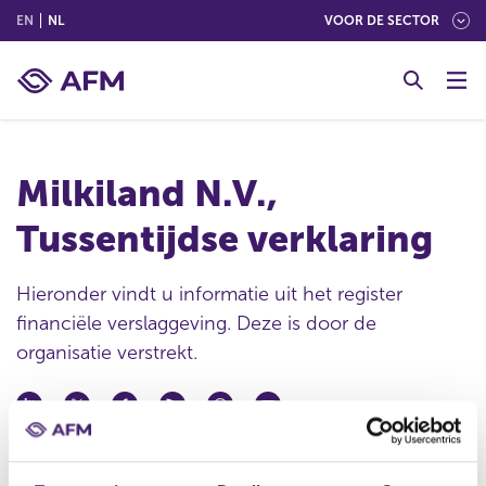
(ENGLISH)
(NEDERLANDS (NEDERLAND))
EN
NL
VOOR DE SECTOR
G
o
t
o
c
Milkiland N.V.,
o
n
Tussentijdse verklaring
t
e
n
Hieronder vindt u informatie uit het register
t
financiële verslaggeving. Deze is door de
organisatie verstrekt.
Datum deponering
14 nov 2014 - 18:18