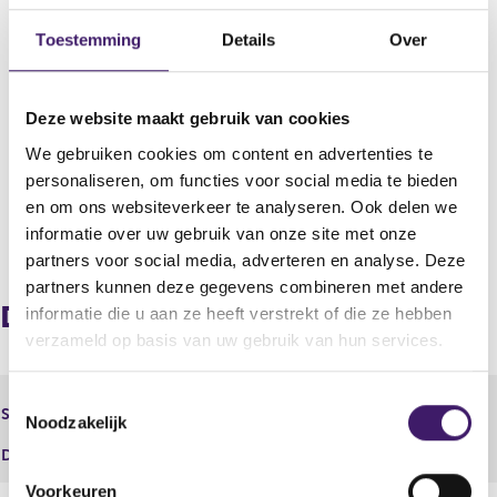
Datum deponering
20 aug 2014 - 15:15
Toestemming
Details
Over
Uitgevende instelling
Vastned Retail N.V.
Deze website maakt gebruik van cookies
Boekjaar
We gebruiken cookies om content en advertenties te
2014
personaliseren, om functies voor social media te bieden
en om ons websiteverkeer te analyseren. Ook delen we
informatie over uw gebruik van onze site met onze
V
V
partners voor social media, adverteren en analyse. Deze
o
o
r
l
partners kunnen deze gegevens combineren met andere
i
g
Document
informatie die u aan ze heeft verstrekt of die ze hebben
g
e
verzameld op basis van uw gebruik van hun services.
e
n
r
d
e
e
T
Halfjaarlijkse Financiële
Soort
g
r
Noodzakelijk
verslaggeving
o
i
e
e
Document
15229.pdf
s
g
s
t
i
Voorkeuren