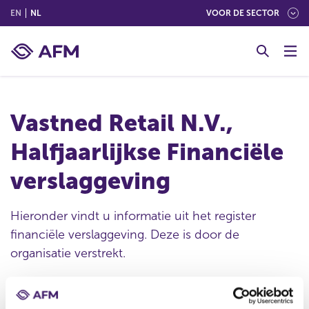
(ENGLISH)
(NEDERLANDS (NEDERLAND))
EN
NL
VOOR DE SECTOR
G
o
t
o
c
Vastned Retail N.V.,
o
n
Halfjaarlijkse Financiële
t
e
verslaggeving
n
t
Hieronder vindt u informatie uit het register
financiële verslaggeving. Deze is door de
organisatie verstrekt.