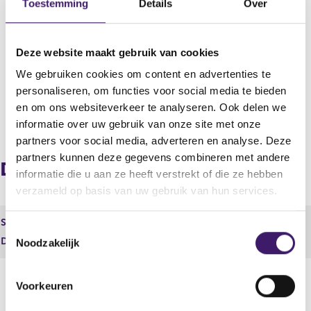
Toestemming
Details
Over
Uitgevende instelling
Value8 N.V.
Deze website maakt gebruik van cookies
Boekjaar
We gebruiken cookies om content en advertenties te
2013
personaliseren, om functies voor social media te bieden
en om ons websiteverkeer te analyseren. Ook delen we
V
V
informatie over uw gebruik van onze site met onze
o
o
partners voor social media, adverteren en analyse. Deze
r
l
partners kunnen deze gegevens combineren met andere
i
g
Document
informatie die u aan ze heeft verstrekt of die ze hebben
g
e
e
n
verzameld op basis van uw gebruik van hun services.
r
d
e
e
Soort
Tussentijdse verklaring
T
g
r
Document
12590.pdf
Noodzakelijk
o
i
e
s
g
e
t
i
s
Voorkeuren
e
s
t
r
t