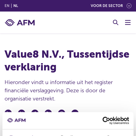
(ENGLISH)
(NEDERLANDS (NEDERLAND))
EN
NL
VOOR DE SECTOR
G
o
t
o
c
Value8 N.V., Tussentijdse
o
n
verklaring
t
e
n
Hieronder vindt u informatie uit het register
t
financiële verslaggeving. Deze is door de
organisatie verstrekt.
Datum deponering
19 nov 2013 - 08:31