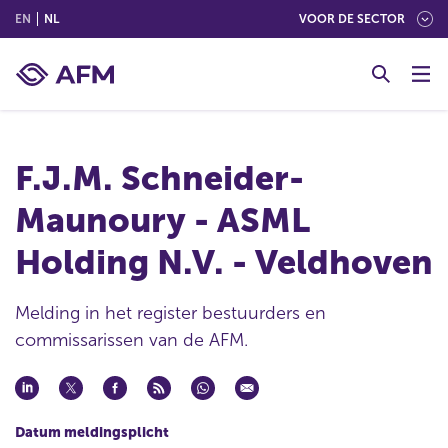
(ENGLISH)
(NEDERLANDS (NEDERLAND))
EN
NL
VOOR DE SECTOR
G
o
t
o
c
F.J.M. Schneider-
o
n
Maunoury - ASML
t
e
Holding N.V. - Veldhoven
n
t
Melding in het register bestuurders en
commissarissen van de AFM.
Datum meldingsplicht