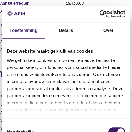
s
r
Aantal effecten
19.430,00
u
e
Aantal stemmen
174.870,00
l
s
t
u
a
l
Soort effect
Conditional share award
a
t
Toestemming
Details
Over
Uitgevende instelling
ASML Holding N.V.
t
a
a
Aantal effecten
28.267,00
t
Aantal stemmen
0,00
Deze website maakt gebruik van cookies
We gebruiken cookies om content en advertenties te
personaliseren, om functies voor social media te bieden
Wijzigingen
en om ons websiteverkeer te analyseren. Ook delen we
informatie over uw gebruik van onze site met onze
partners voor social media, adverteren en analyse. Deze
partners kunnen deze gegevens combineren met andere
Soort effect
Gewoon aandeel
informatie die u aan ze heeft verstrekt of die ze hebben
Uitgevende instelling
ASML Holding N.V.
verzameld op basis van uw gebruik van hun services.
Aantal effecten
-5.000,00
Valuta
EUR
T
Waarde per aandeel
200,00
Noodzakelijk