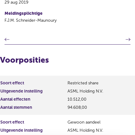
29 aug 2019
Meldingsplichtige
F.J.M. Schneider-Maunoury
V
V
o
o
r
l
i
g
Voorposities
g
e
e
n
r
d
e
e
Soort effect
Restricted share
g
r
Uitgevende instelling
ASML Holding N.V.
i
e
s
g
Aantal effecten
10.512,00
t
i
Aantal stemmen
94.608,00
e
s
r
t
Soort effect
Gewoon aandeel
r
e
e
r
Uitgevende instelling
ASML Holding N.V.