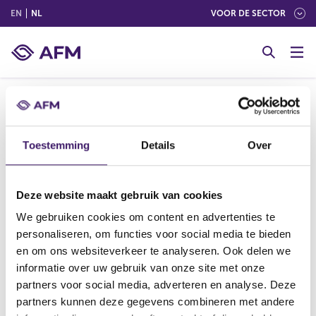
(ENGLISH)
(NEDERLANDS (NEDERLAND))
EN
NL
VOOR DE SECTOR
G
o
t
o
c
o
Melding in het register bestuurders en
n
Toestemming
Details
Over
commissarissen van de AFM.
t
e
n
Deze website maakt gebruik van cookies
t
We gebruiken cookies om content en advertenties te
V
V
personaliseren, om functies voor social media te bieden
o
o
r
l
en om ons websiteverkeer te analyseren. Ook delen we
i
g
informatie over uw gebruik van onze site met onze
g
e
partners voor social media, adverteren en analyse. Deze
Datum laatste update: 07 augustus 2026
e
n
partners kunnen deze gegevens combineren met andere
r
d