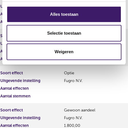
s
Uitgevende instelling
Fugro N.V.
s
Aantal effecten
36.500,00
Alles toestaan
e
Aantal stemmen
0,00
l
e
Selectie toestaan
Soort effect
Optie op certificaat van aandeel
c
Uitgevende instelling
Fugro N.V.
t
Aantal effecten
Weigeren
i
Aantal stemmen
e
Soort effect
Optie
Uitgevende instelling
Fugro N.V.
Aantal effecten
Aantal stemmen
Soort effect
Gewoon aandeel
Uitgevende instelling
Fugro N.V.
Aantal effecten
1.800,00