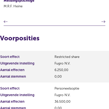
Meldingsplichtige
M.R.F. Heine
V
V
o
o
r
l
i
g
Voorposities
g
e
e
n
r
d
e
e
Soort effect
Restricted share
g
r
Uitgevende instelling
Fugro N.V.
i
e
s
g
Aantal effecten
6.250,00
t
i
Aantal stemmen
0,00
e
s
r
t
Soort effect
Personeelsoptie
r
e
e
r
Uitgevende instelling
Fugro N.V.
s
r
Aantal effecten
36.500,00
u
e
Aantal stemmen
0,00
l
s