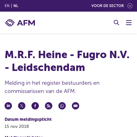
(ENGLISH)
(NEDERLANDS (NEDERLAND))
EN
NL
VOOR DE SECTOR
G
o
t
o
c
M.R.F. Heine - Fugro N.V.
o
n
- Leidschendam
t
e
n
Melding in het register bestuurders en
t
commissarissen van de AFM.
Datum meldingsplicht
15 nov 2018