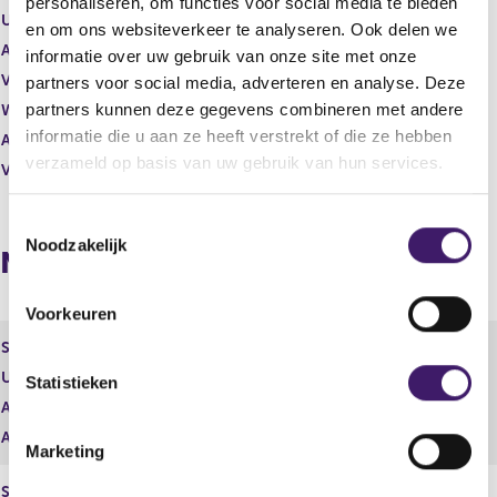
personaliseren, om functies voor social media te bieden
Uitgevende instelling
Fugro N.V.
en om ons websiteverkeer te analyseren. Ook delen we
Aantal effecten
2.000,00
informatie over uw gebruik van onze site met onze
Valuta
EUR
partners voor social media, adverteren en analyse. Deze
partners kunnen deze gegevens combineren met andere
Waarde per aandeel
10,95
informatie die u aan ze heeft verstrekt of die ze hebben
Aantal stemmen
2.000,00
verzameld op basis van uw gebruik van hun services.
Vrije hand beheer
Nee
T
Noodzakelijk
o
Naposities
e
s
Voorkeuren
t
Soort effect
Restricted share
e
Uitgevende instelling
Fugro N.V.
m
Statistieken
Aantal effecten
6.250,00
m
i
Aantal stemmen
0,00
Marketing
n
g
Soort effect
Personeelsoptie