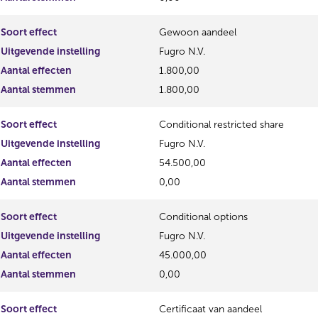
t
u
a
l
Soort effect
Gewoon aandeel
a
t
Uitgevende instelling
Fugro N.V.
t
a
a
Aantal effecten
1.800,00
t
Aantal stemmen
1.800,00
Soort effect
Conditional restricted share
Uitgevende instelling
Fugro N.V.
Aantal effecten
54.500,00
Aantal stemmen
0,00
Soort effect
Conditional options
Uitgevende instelling
Fugro N.V.
Aantal effecten
45.000,00
Aantal stemmen
0,00
Soort effect
Certificaat van aandeel