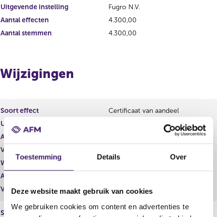
Uitgevende instelling
Fugro N.V.
Aantal effecten
4.300,00
Aantal stemmen
4.300,00
Wijzigingen
Soort effect
Certificaat van aandeel
Uitgevende instelling
Fugro N.V.
Aantal effecten
8.000,00
Valuta
EUR
Toestemming
Details
Over
Waarde per aandeel
10,88
Aantal stemmen
8.000,00
Vrije hand beheer
Nee
Deze website maakt gebruik van cookies
We gebruiken cookies om content en advertenties te
Soort effect
Certificaat van aandeel