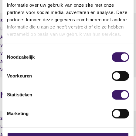
s
r
informatie over uw gebruik van onze site met onze
u
e
l
s
partners voor social media, adverteren en analyse. Deze
t
u
partners kunnen deze gegevens combineren met andere
Soort effect
Performance award share
a
l
informatie die u aan ze heeft verstrekt of die ze hebben
Uitgevende instelling
Koninklijke Philips N.V.
a
t
verzameld op basis van uw gebruik van hun services.
t
a
Aantal effecten
6.212,00
a
Valuta
EUR
t
T
Waarde per aandeel
0,00
Noodzakelijk
o
Aantal stemmen
0,00
e
Vrije hand beheer
Nee
s
Voorkeuren
t
e
Naposities
m
Statistieken
m
i
Marketing
n
Soort effect
Performance award share
g
Uitgevende instelling
Koninklijke Philips N.V.
s
Aantal effecten
173.311,00