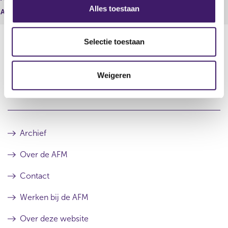
s
Alles toestaan
Aantal stemmen
0,00
e
l
e
Selectie toestaan
c
t
Datum laatste update: 08 augustus 2026
Weigeren
i
e
Archief
Over de AFM
Contact
Werken bij de AFM
Over deze website