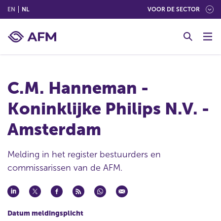
(ENGLISH)
(NEDERLANDS (NEDERLAND))
EN
NL
VOOR DE SECTOR
G
o
t
o
c
C.M. Hanneman -
o
n
Koninklijke Philips N.V. -
t
e
Amsterdam
n
t
Melding in het register bestuurders en
commissarissen van de AFM.
Datum meldingsplicht