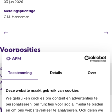
03 jun 2026
Meldingsplichtige
C.M. Hanneman
V
V
o
o
r
l
i
g
Voorposities
g
e
e
n
r
d
e
e
Soort effect
Performance award share
g
r
Toestemming
Details
Over
Uitgevende instelling
Koninklijke Philips N.V.
i
e
s
g
Aantal effecten
167.099,00
t
i
Aantal stemmen
0,00
Deze website maakt gebruik van cookies
e
s
r
t
We gebruiken cookies om content en advertenties te
r
e
personaliseren, om functies voor social media te bieden
e
r
Wijzigingen
en om ons websiteverkeer te analyseren. Ook delen we