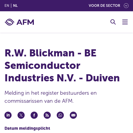
(ENGLISH)
(NEDERLANDS (NEDERLAND))
EN
NL
VOOR DE SECTOR
G
o
t
o
c
R.W. Blickman - BE
o
n
Semiconductor
t
e
Industries N.V. - Duiven
n
t
Melding in het register bestuurders en
commissarissen van de AFM.
Datum meldingsplicht