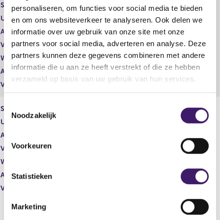
Soort effect
Gewoon aandeel
personaliseren, om functies voor social media te bieden
Uitgevende instelling
BE Semiconductor Industries N.V.
en om ons websiteverkeer te analyseren. Ook delen we
informatie over uw gebruik van onze site met onze
Aantal effecten
18.565,00
partners voor social media, adverteren en analyse. Deze
Valuta
EUR
partners kunnen deze gegevens combineren met andere
Waarde per aandeel
0,00
informatie die u aan ze heeft verstrekt of die ze hebben
Aantal stemmen
18.565,00
verzameld op basis van uw gebruik van hun services.
Vrije hand beheer
Nee
T
Soort effect
Gewoon aandeel
Noodzakelijk
o
Uitgevende instelling
BE Semiconductor Industries N.V.
e
Aantal effecten
26.074,00
s
Voorkeuren
Valuta
EUR
t
Waarde per aandeel
93,96
e
Aantal stemmen
26.074,00
m
Statistieken
m
Vrije hand beheer
Nee
i
Marketing
n