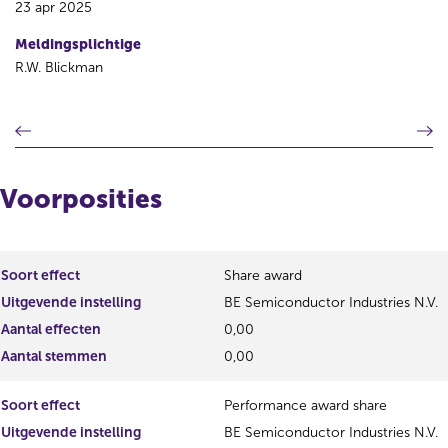
23 apr 2025
Meldingsplichtige
R.W. Blickman
V
V
o
o
r
l
i
g
Voorposities
g
e
e
n
r
d
e
e
Soort effect
Share award
g
r
Uitgevende instelling
BE Semiconductor Industries N.V.
i
e
s
g
Aantal effecten
0,00
t
i
Aantal stemmen
0,00
e
s
r
t
Soort effect
Performance award share
r
e
e
r
Uitgevende instelling
BE Semiconductor Industries N.V.