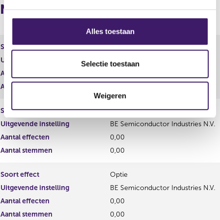
g
Naposities
s
s
Alles toestaan
e
Soort effect
Share award
l
Uitgevende instelling
BE Semiconductor Industries N.V.
e
Selectie toestaan
Aantal effecten
0,00
c
t
Aantal stemmen
0,00
Weigeren
i
e
Soort effect
Performance award share
Uitgevende instelling
BE Semiconductor Industries N.V.
Aantal effecten
0,00
Aantal stemmen
0,00
Soort effect
Optie
Uitgevende instelling
BE Semiconductor Industries N.V.
Aantal effecten
0,00
Aantal stemmen
0,00