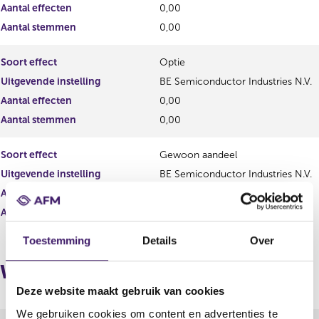
s
r
Aantal effecten
0,00
u
e
Aantal stemmen
0,00
l
s
t
u
a
l
Soort effect
Optie
a
t
Uitgevende instelling
BE Semiconductor Industries N.V.
t
a
a
Aantal effecten
0,00
t
Aantal stemmen
0,00
Soort effect
Gewoon aandeel
Uitgevende instelling
BE Semiconductor Industries N.V.
Aantal effecten
1.447.718,00
Aantal stemmen
1.447.718,00
Toestemming
Details
Over
Wijzigingen
Deze website maakt gebruik van cookies
We gebruiken cookies om content en advertenties te