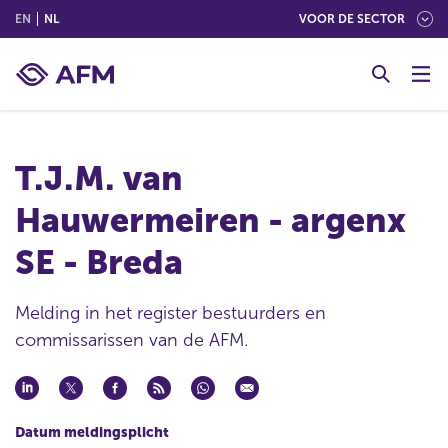
(ENGLISH)
(NEDERLANDS (NEDERLAND))
EN
NL
VOOR DE SECTOR
G
o
t
o
c
T.J.M. van
o
n
Hauwermeiren - argenx
t
e
SE - Breda
n
t
Melding in het register bestuurders en
commissarissen van de AFM.
Datum meldingsplicht