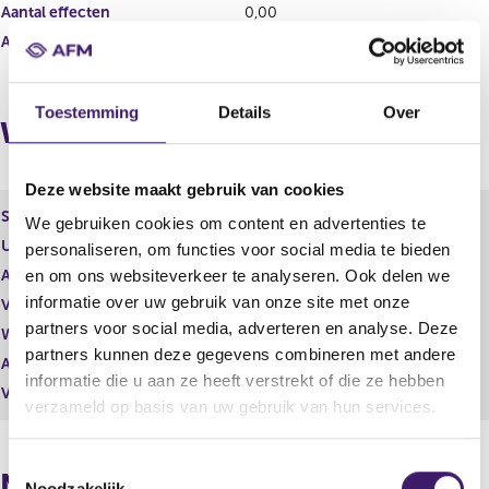
s
r
Aantal effecten
0,00
u
e
Aantal stemmen
105.000,00
l
s
t
u
a
l
a
t
Toestemming
Details
Over
Wijzigingen
t
a
a
t
Deze website maakt gebruik van cookies
Soort effect
Gewoon aandeel
We gebruiken cookies om content en advertenties te
Uitgevende instelling
argenx SE
personaliseren, om functies voor social media te bieden
Aantal effecten
0,00
en om ons websiteverkeer te analyseren. Ook delen we
informatie over uw gebruik van onze site met onze
Valuta
EUR
partners voor social media, adverteren en analyse. Deze
Waarde per aandeel
293,50
partners kunnen deze gegevens combineren met andere
Aantal stemmen
-10.000,00
informatie die u aan ze heeft verstrekt of die ze hebben
Vrije hand beheer
Ja
verzameld op basis van uw gebruik van hun services.
T
Naposities
Noodzakelijk