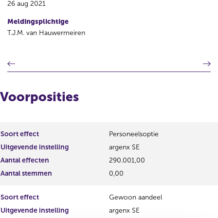
26 aug 2021
Meldingsplichtige
T.J.M. van Hauwermeiren
V
V
o
o
r
l
i
g
Voorposities
g
e
e
n
r
d
e
e
Soort effect
Personeelsoptie
g
r
Uitgevende instelling
argenx SE
i
e
s
g
Aantal effecten
290.001,00
t
i
Aantal stemmen
0,00
e
s
r
t
Soort effect
Gewoon aandeel
r
e
e
r
Uitgevende instelling
argenx SE