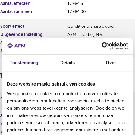
s
r
Aantal effecten
17.984,61
u
e
Aantal stemmen
17.984,00
l
s
t
u
a
l
Soort effect
Conditional share award
a
t
Uitgevende instelling
ASML Holding N.V.
t
a
a
Aantal effecten
12.543,96
t
Aantal stemmen
0,00
Toestemming
Details
Over
Wijzigingen
Deze website maakt gebruik van cookies
We gebruiken cookies om content en advertenties te
Soort effect
Restricted share
personaliseren, om functies voor social media te bieden
Uitgevende instelling
ASML Holding N.V.
en om ons websiteverkeer te analyseren. Ook delen we
informatie over uw gebruik van onze site met onze
Aantal effecten
2.127,56
partners voor social media, adverteren en analyse. Deze
Valuta
EUR
partners kunnen deze gegevens combineren met andere
Waarde per aandeel
0,00