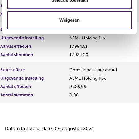
Aantal effecten
4.122,53
c
t
Aantal stemmen
4.122,00
Weigeren
i
e
Soort effect
Gewoon aandeel
Uitgevende instelling
ASML Holding N.V.
Aantal effecten
17.984,61
Aantal stemmen
17.984,00
Soort effect
Conditional share award
Uitgevende instelling
ASML Holding N.V.
Aantal effecten
9.326,96
Aantal stemmen
0,00
Datum laatste update: 09 augustus 2026