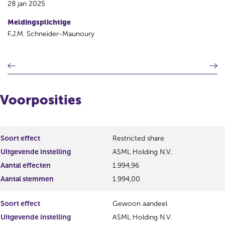
28 jan 2025
Meldingsplichtige
F.J.M. Schneider-Maunoury
V
V
o
o
r
l
i
g
Voorposities
g
e
e
n
r
d
e
e
Soort effect
Restricted share
g
r
Uitgevende instelling
ASML Holding N.V.
i
e
s
g
Aantal effecten
1.994,96
t
i
Aantal stemmen
1.994,00
e
s
r
t
Soort effect
Gewoon aandeel
r
e
e
r
Uitgevende instelling
ASML Holding N.V.