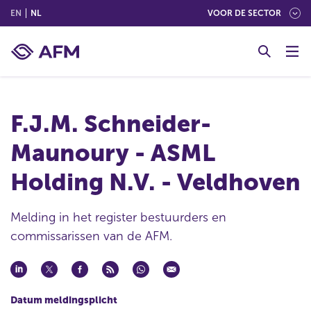
(ENGLISH)
(NEDERLANDS (NEDERLAND))
EN
NL
VOOR DE SECTOR
G
o
t
o
c
F.J.M. Schneider-
o
n
Maunoury - ASML
t
e
Holding N.V. - Veldhoven
n
t
Melding in het register bestuurders en
commissarissen van de AFM.
Datum meldingsplicht