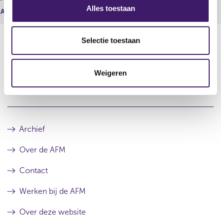
s
Alles toestaan
Aantal stemmen
10.290.997,00
e
l
e
Selectie toestaan
c
t
Datum laatste update: 07 augustus 2026
Weigeren
i
e
Archief
Over de AFM
Contact
Werken bij de AFM
Over deze website