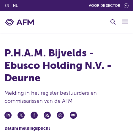
(ENGLISH)
(NEDERLANDS (NEDERLAND))
EN
NL
VOOR DE SECTOR
G
o
t
o
c
P.H.A.M. Bijvelds -
o
n
Ebusco Holding N.V. -
t
e
Deurne
n
t
Melding in het register bestuurders en
commissarissen van de AFM.
Datum meldingsplicht