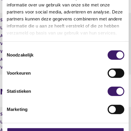
s
r
informatie over uw gebruik van onze site met onze
u
e
l
s
partners voor social media, adverteren en analyse. Deze
t
u
partners kunnen deze gegevens combineren met andere
Soort effect
Gewoon aandeel
a
l
informatie die u aan ze heeft verstrekt of die ze hebben
Uitgevende instelling
Ebusco Holding N.V.
a
t
verzameld op basis van uw gebruik van hun services.
t
a
Aantal effecten
-1.209.684,00
a
Valuta
EUR
t
T
Waarde per aandeel
0,82
Noodzakelijk
o
Aantal stemmen
-1.209.684,00
e
Vrije hand beheer
Ja
s
Voorkeuren
t
e
Naposities
m
Statistieken
m
i
Marketing
n
Soort effect
Gewoon aandeel
g
Uitgevende instelling
Ebusco Holding N.V.
s
Aantal effecten
10.290.997,00