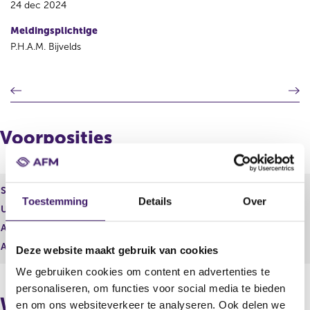
24 dec 2024
Meldingsplichtige
P.H.A.M. Bijvelds
V
V
o
o
r
l
i
g
Voorposities
g
e
e
n
r
d
e
e
Soort effect
Gewoon aandeel
g
r
Toestemming
Details
Over
Uitgevende instelling
Ebusco Holding N.V.
i
e
s
g
Aantal effecten
11.500.681,00
t
i
Aantal stemmen
11.500.681,00
Deze website maakt gebruik van cookies
e
s
r
t
We gebruiken cookies om content en advertenties te
r
e
personaliseren, om functies voor social media te bieden
e
r
Wijzigingen
en om ons websiteverkeer te analyseren. Ook delen we