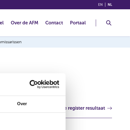
(ENGLISH)
(NEDERLA
EN
NL
el
Over de AFM
Contact
Portaal
mmissarissen
Over
Volgende register resultaat