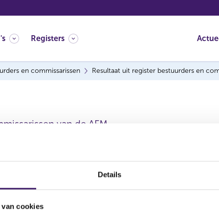
's
Registers
Actue
urders en commissarissen
Resultaat uit register bestuurders en co
mmissarissen van de AFM.
Details
 van cookies