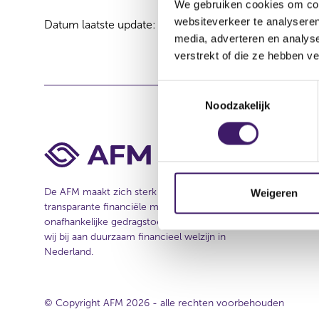
We gebruiken cookies om cont
websiteverkeer te analyseren
Datum laatste update: 07 augustus 2026
media, adverteren en analys
verstrekt of die ze hebben v
T
Noodzakelijk
o
e
s
t
e
m
De AFM maakt zich sterk voor eerlijke en
Weigeren
transparante financiële markten. Als
m
onafhankelijke gedragstoezichthouder dragen
i
wij bij aan duurzaam financieel welzijn in
n
Nederland.
g
s
s
© Copyright AFM 2026 - alle rechten voorbehouden
e