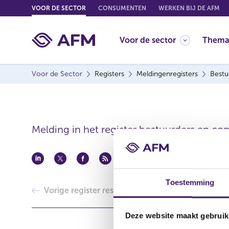
G
VOOR DE SECTOR
CONSUMENTEN
WERKEN BIJ DE AFM
o
t
Voor de sector
Thema
o
c
o
Voor de Sector
Registers
Meldingenregisters
Bestu
n
t
e
n
t
Melding in het register bestuurders en co
Toestemming
Vorige register resultaat
Deze website maakt gebruik