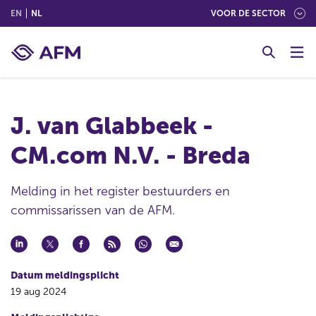
(ENGLISH)
(NEDERLANDS (NEDERLAND))
EN
NL
VOOR DE SECTOR
G
o
t
o
c
J. van Glabbeek -
o
n
CM.com N.V. - Breda
t
e
n
Melding in het register bestuurders en
t
commissarissen van de AFM.
Datum meldingsplicht
19 aug 2024