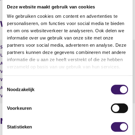
t
u
Deze website maakt gebruik van cookies
a
l
We gebruiken cookies om content en advertenties te
a
t
Wijzigingen
personaliseren, om functies voor social media te bieden
t
a
a
en om ons websiteverkeer te analyseren. Ook delen we
t
informatie over uw gebruik van onze site met onze
partners voor social media, adverteren en analyse. Deze
Soort effect
Gewoon aandeel
partners kunnen deze gegevens combineren met andere
Uitgevende instelling
CM.com N.V.
informatie die u aan ze heeft verstrekt of die ze hebben
Aantal effecten
-1.103,00
verzameld op basis van uw gebruik van hun services.
Valuta
EUR
Waarde per aandeel
6,70
T
Aantal stemmen
-1.103,00
Noodzakelijk
o
Vrije hand beheer
Nee
e
s
Voorkeuren
t
Naposities
e
m
Statistieken
m