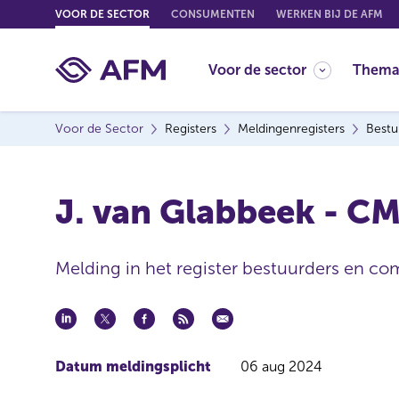
G
VOOR DE SECTOR
CONSUMENTEN
WERKEN BIJ DE AFM
o
t
Voor de sector
Thema
o
c
o
Voor de Sector
Registers
Meldingenregisters
Bestu
n
t
e
J. van Glabbeek - CM
n
t
Melding in het register bestuurders en co
Datum meldingsplicht
06 aug 2024