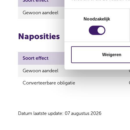
Soort effect
Uitgevende instelling
T
Gewoon aandeel
CM.com N.V.
Noodzakelijk
o
e
s
Naposities
t
e
m
Weigeren
Soort effect
m
i
Gewoon aandeel
n
g
Converteerbare obligatie
s
s
e
l
Datum laatste update: 07 augustus 2026
e
c