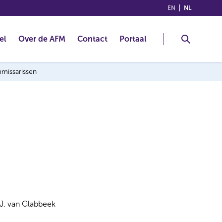
(ENGLISH)
(NEDERLA
EN
NL
el
Over de AFM
Contact
Portaal
mmissarissen
J. van Glabbeek