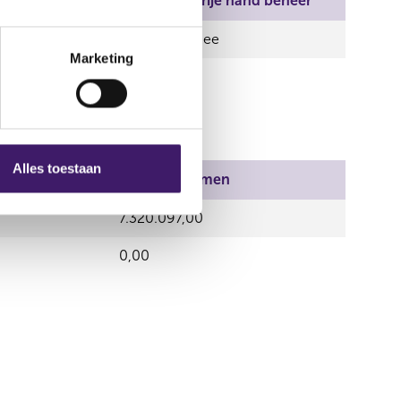
Aantal stemmen
Vrije hand beheer
-2.046,00
Nee
Marketing
Alles toestaan
Aantal stemmen
7.320.097,00
0,00