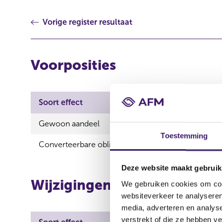
Vorige register resultaat
Voorposities
Soort effect
Gewoon aandeel
Toestemming
Converteerbare obligatie
Deze website maakt gebruik
Wijzigingen
We gebruiken cookies om cont
websiteverkeer te analyseren
media, adverteren en analys
verstrekt of die ze hebben v