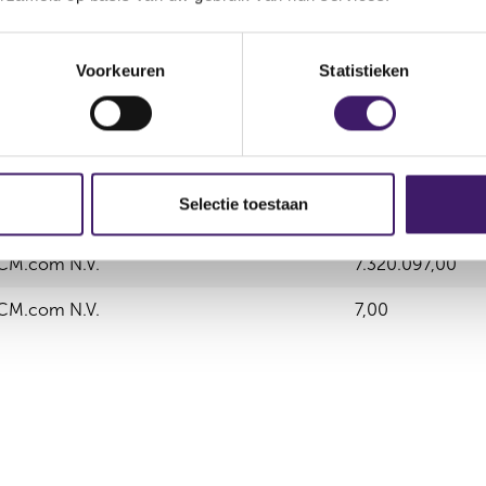
Aantal effecten
Valuta
Waarde per aandeel
-2.046,00
EUR
7,01
Voorkeuren
Statistieken
Selectie toestaan
Uitgevende instelling
Aantal effecten
CM.com N.V.
7.320.097,00
CM.com N.V.
7,00