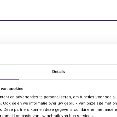
Uitgevende instelling
Aantal effecten
CM.com N.V.
7.322.143,00
Details
CM.com N.V.
7,00
 van cookies
ent en advertenties te personaliseren, om functies voor social
. Ook delen we informatie over uw gebruik van onze site met on
e. Deze partners kunnen deze gegevens combineren met andere i
erzameld op basis van uw gebruik van hun services.