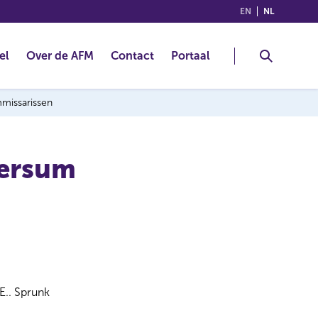
(ENGLISH)
(NEDERLA
EN
NL
el
Over de AFM
Contact
Portaal
mmissarissen
versum
E.. Sprunk