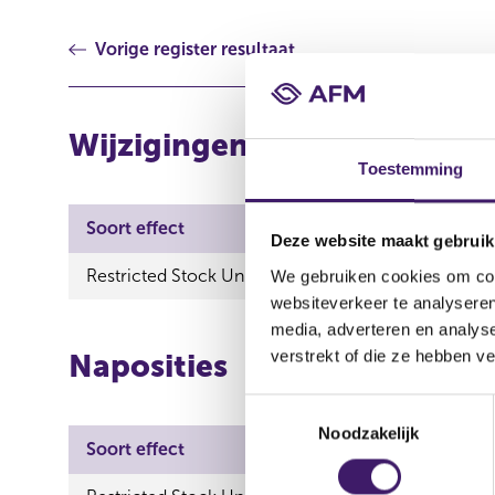
Vorige register resultaat
Wijzigingen
Toestemming
Soort effect
Uitgevende instelling
Deze website maakt gebruik
Restricted Stock Unit
Universal Music Group N
We gebruiken cookies om cont
websiteverkeer te analyseren
media, adverteren en analys
verstrekt of die ze hebben v
Naposities
T
Noodzakelijk
o
Soort effect
Uitgeve
e
s