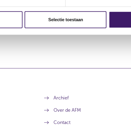
al Music Group N.V.
5.681,00
al Music Group N.V.
Selectie toestaan
Archief
Over de AFM
Contact