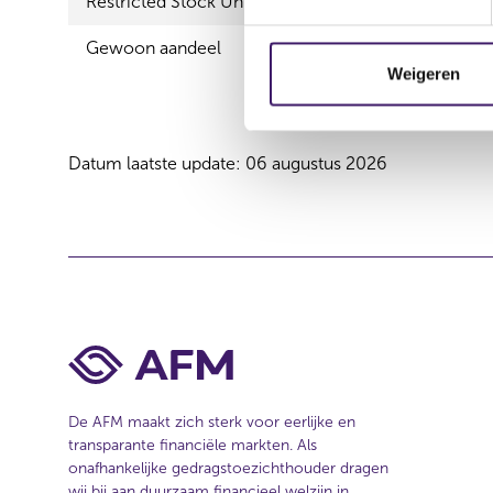
Restricted Stock Unit
Univers
t
e
Gewoon aandeel
Univers
m
Weigeren
m
i
n
Datum laatste update: 06 augustus 2026
g
s
s
e
l
e
c
t
i
e
De AFM maakt zich sterk voor eerlijke en
transparante financiële markten. Als
onafhankelijke gedragstoezichthouder dragen
wij bij aan duurzaam financieel welzijn in