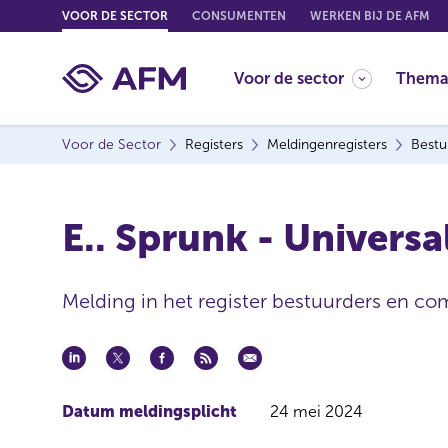
G
VOOR DE SECTOR
CONSUMENTEN
WERKEN BIJ DE AFM
o
t
Voor de sector
Thema
o
c
o
Voor de Sector
Registers
Meldingenregisters
Bestu
n
t
e
E.. Sprunk - Univers
n
t
Melding in het register bestuurders en co
Datum meldingsplicht
24 mei 2024