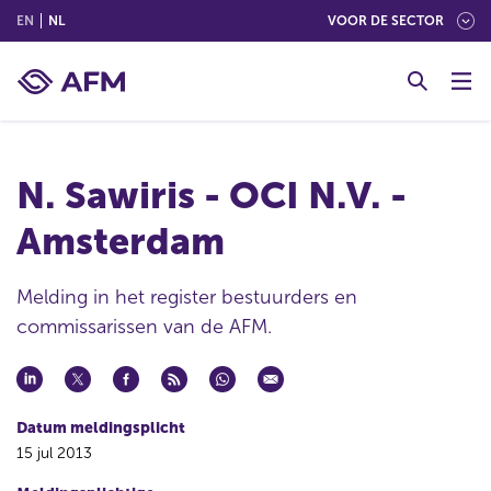
(ENGLISH)
(NEDERLANDS (NEDERLAND))
EN
NL
VOOR DE SECTOR
G
o
t
o
c
N. Sawiris - OCI N.V. -
o
n
Amsterdam
t
e
n
Melding in het register bestuurders en
t
commissarissen van de AFM.
Datum meldingsplicht
15 jul 2013