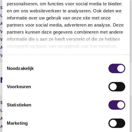
personaliseren, om functies voor social media te bieden
t
u
Soort effect
Gewoon aandeel
en om ons websiteverkeer te analyseren. Ook delen we
a
l
Uitgevende instelling
OCI N.V.
a
t
informatie over uw gebruik van onze site met onze
t
a
Aantal effecten
50.525,00
partners voor social media, adverteren en analyse. Deze
a
Valuta
USD
partners kunnen deze gegevens combineren met andere
t
informatie die u aan ze heeft verstrekt of die ze hebben
Waarde per aandeel
27,49
verzameld op basis van uw gebruik van hun services.
Aantal stemmen
50.525,00
Vrije hand beheer
Nee
T
Noodzakelijk
o
e
Naposities
s
Voorkeuren
t
e
Soort effect
Gewoon aandeel
m
Statistieken
Uitgevende instelling
OCI N.V.
m
Aantal effecten
59.793.512,00
i
Marketing
n
Aantal stemmen
59.793.512,00