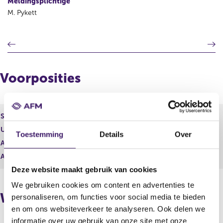
Meldingsplichtige
M. Pykett
V
V
o
o
r
l
i
g
Voorposities
g
e
e
n
r
d
e
e
Soort effect
Gewoon aandeel
g
r
Uitgevende instelling
Pharming Group N.V.
i
e
Toestemming
Details
Over
s
g
Aantal effecten
97.655,00
t
i
Aantal stemmen
97.655,00
e
s
Deze website maakt gebruik van cookies
r
t
r
e
We gebruiken cookies om content en advertenties te
e
r
Wijzigingen
personaliseren, om functies voor social media te bieden
s
r
en om ons websiteverkeer te analyseren. Ook delen we
u
e
informatie over uw gebruik van onze site met onze
l
s