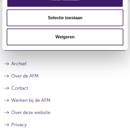
e
l
e
Selectie toestaan
c
Datum laatste update: 06 augustus 2026
t
Weigeren
i
e
Archief
Over de AFM
Contact
Werken bij de AFM
Over deze website
Privacy