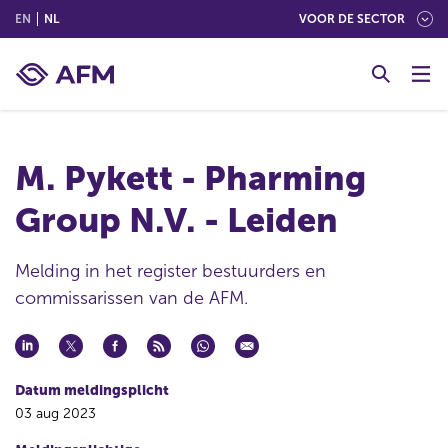
(ENGLISH)
(NEDERLANDS (NEDERLAND))
EN
NL
VOOR DE SECTOR
G
o
t
o
c
M. Pykett - Pharming
o
n
Group N.V. - Leiden
t
e
n
Melding in het register bestuurders en
t
commissarissen van de AFM.
Datum meldingsplicht
03 aug 2023