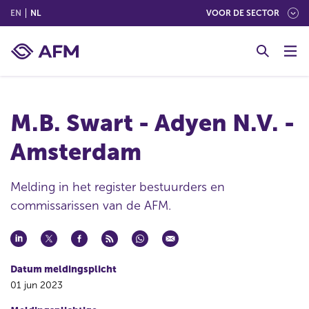
(ENGLISH)
(NEDERLANDS (NEDERLAND))
EN
NL
VOOR DE SECTOR
G
o
t
o
c
M.B. Swart - Adyen N.V. -
o
n
Amsterdam
t
e
n
Melding in het register bestuurders en
t
commissarissen van de AFM.
Datum meldingsplicht
01 jun 2023