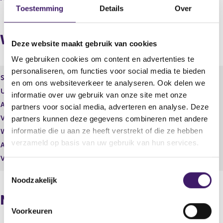
Toestemming
Details
Over
t
u
a
l
a
t
Wijzigingen
t
a
Deze website maakt gebruik van cookies
a
t
We gebruiken cookies om content en advertenties te
personaliseren, om functies voor social media te bieden
Soort effect
Certificaat van aandeel
en om ons websiteverkeer te analyseren. Ook delen we
Uitgevende instelling
Adyen N.V.
informatie over uw gebruik van onze site met onze
Aantal effecten
8,00
partners voor social media, adverteren en analyse. Deze
Valuta
EUR
partners kunnen deze gegevens combineren met andere
informatie die u aan ze heeft verstrekt of die ze hebben
Waarde per aandeel
0,00
verzameld op basis van uw gebruik van hun services.
Aantal stemmen
0,00
Vrije hand beheer
Nee
T
Noodzakelijk
o
e
Naposities
s
Voorkeuren
t