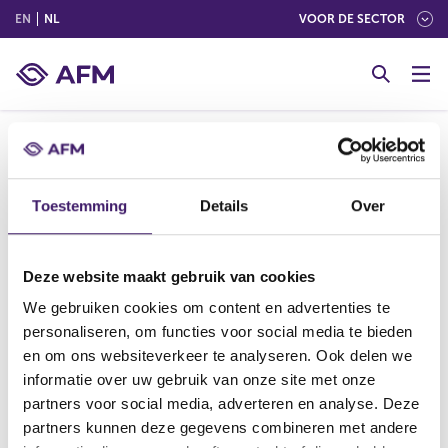
(ENGLISH)
(NEDERLANDS (NEDERLAND))
EN
NL
VOOR DE SECTOR
G
o
t
o
c
o
Melding in het register bestuurders en
n
Toestemming
Details
Over
commissarissen van de AFM.
t
e
n
Deze website maakt gebruik van cookies
t
We gebruiken cookies om content en advertenties te
V
V
personaliseren, om functies voor social media te bieden
o
o
r
l
en om ons websiteverkeer te analyseren. Ook delen we
i
g
informatie over uw gebruik van onze site met onze
g
e
partners voor social media, adverteren en analyse. Deze
Datum laatste update: 09 augustus 2026
e
n
partners kunnen deze gegevens combineren met andere
r
d