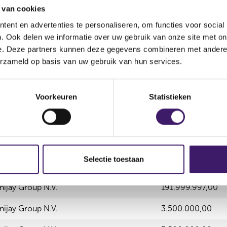
 van cookies
ent en advertenties te personaliseren, om functies voor social
. Ook delen we informatie over uw gebruik van onze site met on
e. Deze partners kunnen deze gegevens combineren met andere i
erzameld op basis van uw gebruik van hun services.
Aantal effecten
Valuta
Waarde per aandeel
603,00
EUR
9,18
Voorkeuren
Statistieken
Selectie toestaan
tgevende instelling
Aantal effecten
nijay Group N.V.
191.999.997,00
nijay Group N.V.
3.500.000,00