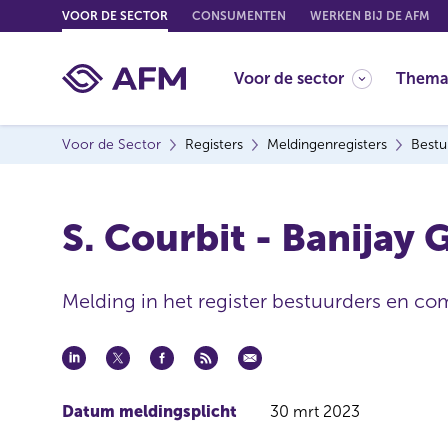
G
VOOR DE SECTOR
CONSUMENTEN
WERKEN BIJ DE AFM
o
t
Voor de sector
Thema
o
c
o
Voor de Sector
Registers
Meldingenregisters
Bestu
n
t
e
S. Courbit - Banijay G
n
t
Melding in het register bestuurders en co
Datum meldingsplicht
30 mrt 2023