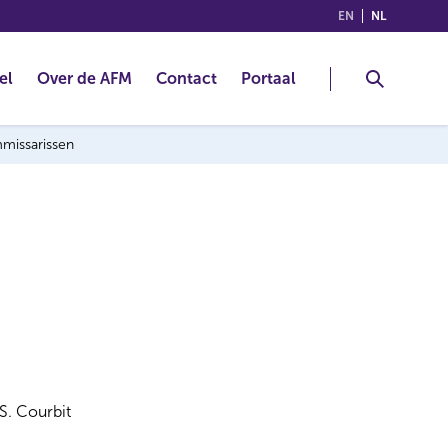
(ENGLISH)
(NEDERLA
EN
NL
el
Over de AFM
Contact
Portaal
mmissarissen
S. Courbit