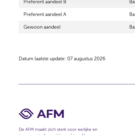
Preferent aandeel B
Ba
s
e
Preferent aandeel A
Ba
l
e
Gewoon aandeel
Ba
c
t
i
e
Datum laatste update: 07 augustus 2026
De AFM maakt zich sterk voor eerlijke en