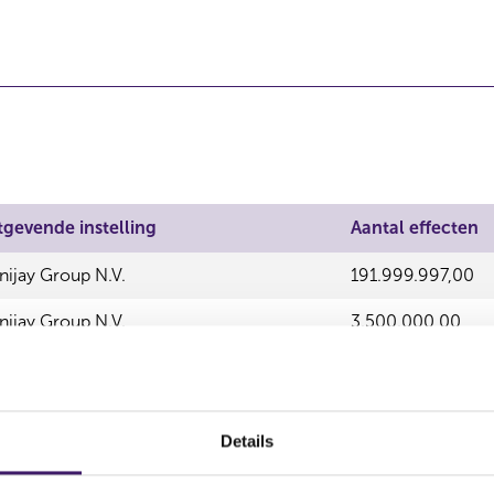
tgevende instelling
Aantal effecten
nijay Group N.V.
191.999.997,00
nijay Group N.V.
3.500.000,00
nijay Group N.V.
3.500.000,00
nijay Group N.V.
13.000.000,00
Details
nijay Group N.V.
233.167.367,00