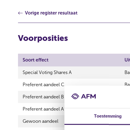
Vorige register resultaat
Voorposities
Soort effect
Ui
Special Voting Shares A
Ba
Preferent aandeel C
Ba
Preferent aandeel B
Ba
Preferent aandeel A
Ba
Toestemming
Gewoon aandeel
Ba