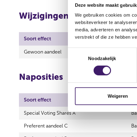
Deze website maakt gebruik
Wijzigingen
We gebruiken cookies om cont
websiteverkeer te analyseren
media, adverteren en analys
verstrekt of die ze hebben v
Soort effect
Uitgevende instelling
T
Gewoon aandeel
Banijay Group N.V.
Noodzakelijk
o
e
s
Naposities
t
e
m
Weigeren
Soort effect
Ui
m
i
Special Voting Shares A
Ba
n
g
Preferent aandeel C
Ba
s