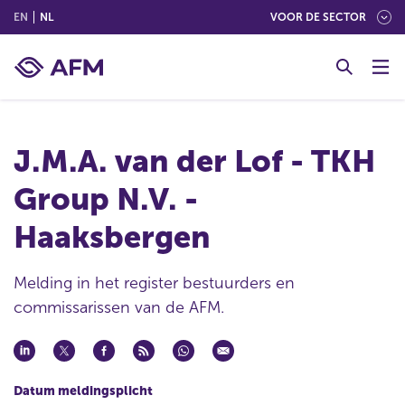
(ENGLISH)
(NEDERLANDS (NEDERLAND))
EN
NL
VOOR DE SECTOR
G
o
t
o
c
J.M.A. van der Lof - TKH
o
n
Group N.V. -
t
e
Haaksbergen
n
t
Melding in het register bestuurders en
commissarissen van de AFM.
Datum meldingsplicht