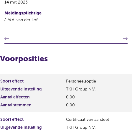
14 mrt 2023
Meldingsplichtige
J.M.A. van der Lof
V
V
o
o
r
l
i
g
Voorposities
g
e
e
n
r
d
e
e
Soort effect
Personeelsoptie
g
r
Uitgevende instelling
TKH Group N.V.
i
e
s
g
Aantal effecten
0,00
t
i
Aantal stemmen
0,00
e
s
r
t
Soort effect
Certificaat van aandeel
r
e
e
r
Uitgevende instelling
TKH Group N.V.