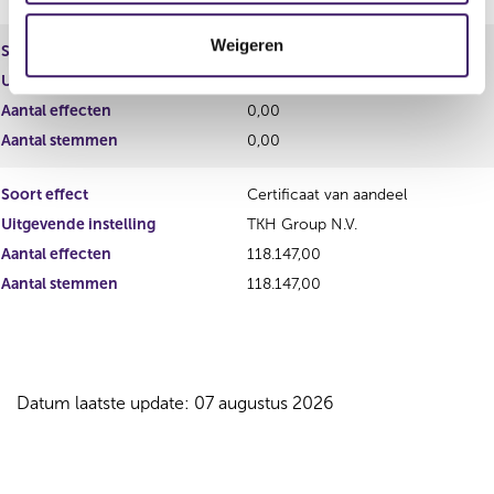
t
Weigeren
i
Soort effect
Personeelsoptie
e
Uitgevende instelling
TKH Group N.V.
Aantal effecten
0,00
Aantal stemmen
0,00
Soort effect
Certificaat van aandeel
Uitgevende instelling
TKH Group N.V.
Aantal effecten
118.147,00
Aantal stemmen
118.147,00
Datum laatste update: 07 augustus 2026