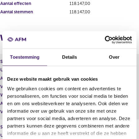
s
r
Aantal effecten
118.147,00
u
e
Aantal stemmen
118.147,00
l
s
t
u
a
l
a
t
Wijzigingen
t
a
a
t
Toestemming
Details
Over
Soort effect
Certificaat van aandeel
Uitgevende instelling
TKH Group N.V.
Aantal effecten
6.547,00
Deze website maakt gebruik van cookies
Valuta
EUR
We gebruiken cookies om content en advertenties te
Waarde per aandeel
0,00
personaliseren, om functies voor social media te bieden
Aantal stemmen
6.547,00
en om ons websiteverkeer te analyseren. Ook delen we
informatie over uw gebruik van onze site met onze
Vrije hand beheer
Nee
partners voor social media, adverteren en analyse. Deze
partners kunnen deze gegevens combineren met andere
Soort effect
Certificaat van aandeel
informatie die u aan ze heeft verstrekt of die ze hebben
Uitgevende instelling
TKH Group N.V.