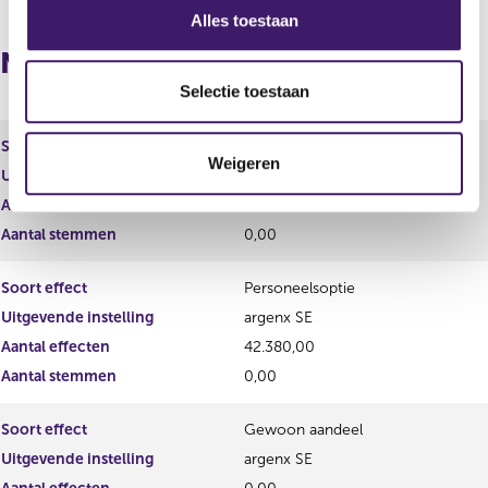
s
Alles toestaan
e
Naposities
l
e
Selectie toestaan
c
t
Soort effect
Restricted Stock Unit
Weigeren
i
Uitgevende instelling
argenx SE
e
Aantal effecten
600,00
Aantal stemmen
0,00
Soort effect
Personeelsoptie
Uitgevende instelling
argenx SE
Aantal effecten
42.380,00
Aantal stemmen
0,00
Soort effect
Gewoon aandeel
Uitgevende instelling
argenx SE