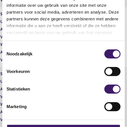
Vrije hand beheer
Nee
informatie over uw gebruik van onze site met onze
partners voor social media, adverteren en analyse. Deze
Soort effect
Gewoon aandeel
partners kunnen deze gegevens combineren met andere
Uitgevende instelling
argenx SE
informatie die u aan ze heeft verstrekt of die ze hebben
Aantal effecten
-4.160,00
verzameld op basis van uw gebruik van hun services.
Valuta
EUR
Waarde per aandeel
371,30
T
Aantal stemmen
-4.160,00
Noodzakelijk
o
Vrije hand beheer
Nee
e
s
Voorkeuren
Soort effect
Gewoon aandeel
t
Uitgevende instelling
argenx SE
e
m
Statistieken
Aantal effecten
4.160,00
m
Valuta
EUR
i
Waarde per aandeel
247,60
Marketing
n
Aantal stemmen
4.160,00
g
Vrije hand beheer
Nee
s