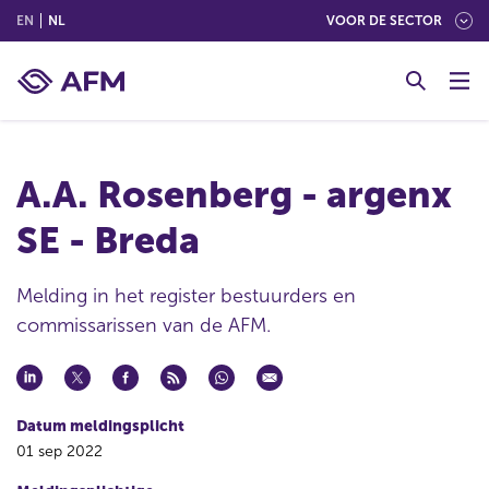
(ENGLISH)
(NEDERLANDS (NEDERLAND))
EN
NL
VOOR DE SECTOR
G
o
t
o
c
A.A. Rosenberg - argenx
o
n
SE - Breda
t
e
n
Melding in het register bestuurders en
t
commissarissen van de AFM.
Datum meldingsplicht
01 sep 2022