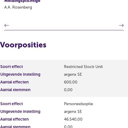
Meldingsplichtige
A.A. Rosenberg
V
V
o
o
r
l
i
g
Voorposities
g
e
e
n
r
d
e
e
Soort effect
Restricted Stock Unit
g
r
Uitgevende instelling
argenx SE
i
e
s
g
Aantal effecten
600,00
t
i
Aantal stemmen
0,00
e
s
r
t
Soort effect
Personeelsoptie
r
e
e
r
Uitgevende instelling
argenx SE
s
r
Aantal effecten
46.540,00
u
e
Aantal stemmen
0,00
l
s