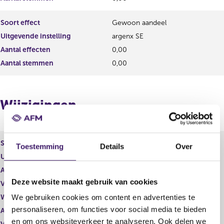
t
u
a
l
Soort effect
Gewoon aandeel
a
t
Uitgevende instelling
argenx SE
t
a
a
Aantal effecten
0,00
t
Aantal stemmen
0,00
Wijzigingen
Soort effect
Personeelsoptie
Toestemming
Details
Over
Uitgevende instelling
argenx SE
Aantal effecten
-4.160,00
Deze website maakt gebruik van cookies
Valuta
EUR
Waarde per aandeel
0,00
We gebruiken cookies om content en advertenties te
personaliseren, om functies voor social media te bieden
Aantal stemmen
0,00
en om ons websiteverkeer te analyseren. Ook delen we